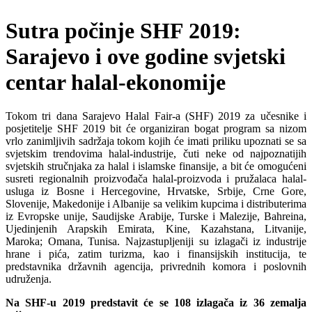
Sutra počinje SHF 2019:
Sarajevo i ove godine svjetski
centar halal-ekonomije
Tokom tri dana Sarajevo Halal Fair-a (SHF) 2019 za učesnike i
posjetitelje SHF 2019 bit će organiziran bogat program sa nizom
vrlo zanimljivih sadržaja tokom kojih će imati priliku upoznati se sa
svjetskim trendovima halal-industrije, čuti neke od najpoznatijih
svjetskih stručnjaka za halal i islamske finansije, a bit će omogućeni
susreti regionalnih proizvođača halal-proizvoda i pružalaca halal-
usluga iz Bosne i Hercegovine, Hrvatske, Srbije, Crne Gore,
Slovenije, Makedonije i Albanije sa velikim kupcima i distributerima
iz Evropske unije, Saudijske Arabije, Turske i Malezije, Bahreina,
Ujedinjenih Arapskih Emirata, Kine, Kazahstana, Litvanije,
Maroka; Omana, Tunisa. Najzastupljeniji su izlagači iz industrije
hrane i pića, zatim turizma, kao i finansijskih institucija, te
predstavnika državnih agencija, privrednih komora i poslovnih
udruženja.
Na SHF-u 2019 predstavit će se 108 izlagača iz 36 zemalja