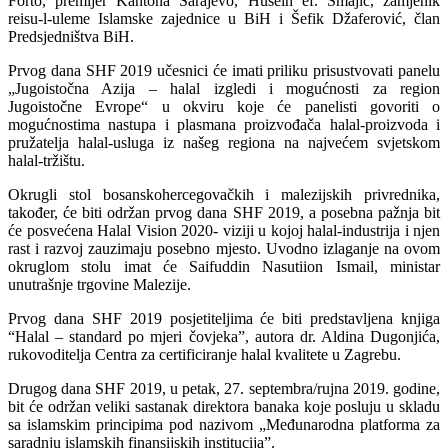
Forto, premijer Kantona Sarajevo, Husein ef. Smajić, zamjenik
reisu-l-uleme Islamske zajednice u BiH i Šefik Džaferović, član
Predsjedništva BiH.
Prvog dana SHF 2019 učesnici će imati priliku prisustvovati panelu
„Jugoistočna Azija – halal izgledi i mogućnosti za region
Jugoistočne Evrope“ u okviru koje će panelisti govoriti o
mogućnostima nastupa i plasmana proizvođača halal-proizvoda i
pružatelja halal-usluga iz našeg regiona na najvećem svjetskom
halal-tržištu.
Okrugli stol bosanskohercegovačkih i malezijskih privrednika,
također, će biti održan prvog dana SHF 2019, a posebna pažnja bit
će posvećena Halal Vision 2020- viziji u kojoj halal-industrija i njen
rast i razvoj zauzimaju posebno mjesto. Uvodno izlaganje na ovom
okruglom stolu imat će Saifuddin Nasutiion Ismail, ministar
unutrašnje trgovine Malezije.
Prvog dana SHF 2019 posjetiteljima će biti predstavljena knjiga
“Halal – standard po mjeri čovjeka”, autora dr. Aldina Dugonjića,
rukovoditelja Centra za certificiranje halal kvalitete u Zagrebu.
Drugog dana SHF 2019, u petak, 27. septembra/rujna 2019. godine,
bit će održan veliki sastanak direktora banaka koje posluju u skladu
sa islamskim principima pod nazivom „Međunarodna platforma za
saradnju islamskih finansijskih institucija”.