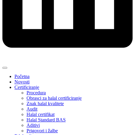
Početna
Novosti
Certificiranje
Procedura
Obrasci za halal certificiranje
Znak halal kvalitete
Audit
Halal certifikat
Halal Standard BAS
Aditivi
Prigovori i žalbe