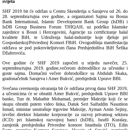
svijeta
SHF 2019 bit će održan u Centru Skenderija u Sarajevu od 26. do
28. septembra/rujna ove godine, a organizatori Sajma su Bosna
Bank International, Islamic Development Bank Group (IsDB) i
IsDB Group Business Forum THIQAH, uz podršku Islamske
zajednice u Bosni i Hercegovini, Agencije za certificiranje halal
kvalitete BiH, te Udruženja halal-industrije koje djeluje pri
Gospodarskoj/Privrednoj Komori FBiH. Ovogodišnja manifestacija
održava se pod pokroviteljstvom člana Predsjedništva BiH Šefika
Džaferovića.
Ove godine će SHF 2019 započeti u srijedu navečer, 25.
septembra/rujna 2019. godine,večerom dobrodišlice za učesnike i
goste sajma. Domaćini večere dobrodošlice su Abdulah Skaka,
gradonačelnik Sarajeva i Amer Bukvić, predsjednik Uprave BBI.
Svečana ceremonija otvaranja bit će održana prvog dana SHF 2019,
a učesnicima će se obratiti Amer Bukvić, predsjednik Uprave BBI
banke, Tun dr. Mahathir Mohamad, premijer Malezije koji će se
skupu obratiti putem video linka, Datuk Seri Saifuddin Nasutiion
Ismail, ministar unutrašnje trgovine Malezije, Ayman Amin Sejiny,
izvršni direktor Islamske korporacije za razvoj privatnog sektora
(ICD) pri Islamskoj razvojnoj banci (IsDB), Israfil Kuralay,
zamjenik predsjednika Privredne komore Istanbula (ITO), Edin