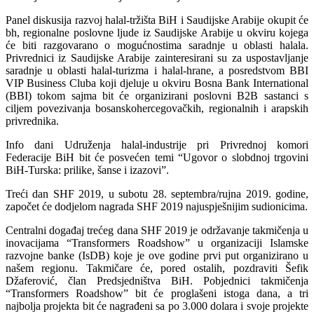
Panel diskusija razvoj halal-tržišta BiH i Saudijske Arabije okupit će
bh, regionalne poslovne ljude iz Saudijske Arabije u okviru kojega
će biti razgovarano o mogućnostima saradnje u oblasti halala.
Privrednici iz Saudijske Arabije zainteresirani su za uspostavljanje
saradnje u oblasti halal-turizma i halal-hrane, a posredstvom BBI
VIP Business Cluba koji djeluje u okviru Bosna Bank International
(BBI) tokom sajma bit će organizirani poslovni B2B sastanci s
ciljem povezivanja bosanskohercegovačkih, regionalnih i arapskih
privrednika.
Info dani Udruženja halal-industrije pri Privrednoj komori
Federacije BiH bit će posvećen temi “Ugovor o slobdnoj trgovini
BiH-Turska: prilike, šanse i izazovi”.
Treći dan SHF 2019, u subotu 28. septembra/rujna 2019. godine,
započet će dodjelom nagrada SHF 2019 najuspješnijim sudionicima.
Centralni događaj trećeg dana SHF 2019 je održavanje takmičenja u
inovacijama “Transformers Roadshow” u organizaciji Islamske
razvojne banke (IsDB) koje je ove godine prvi put organizirano u
našem regionu. Takmičare će, pored ostalih, pozdraviti Šefik
Džaferović, član Predsjedništva BiH. Pobjednici takmičenja
“Transformers Roadshow” bit će proglašeni istoga dana, a tri
najbolja projekta bit će nagrađeni sa po 3.000 dolara i svoje projekte