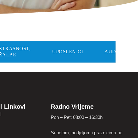
ISTRASNOST,
UPOSLENICI
AUDITORI
 ŽALBE
i Linkovi
Radno Vrijeme
i
Pon – Pet: 08:00 – 16:30h
Subotom, nedjeljom i praznicima ne