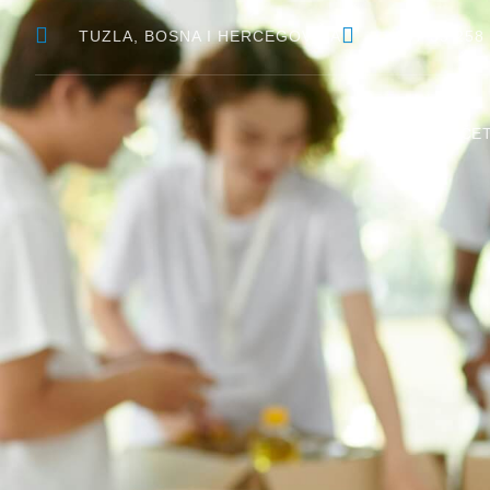
TUZLA, BOSNA I HERCEGOVINA
+387 35 258
POČE