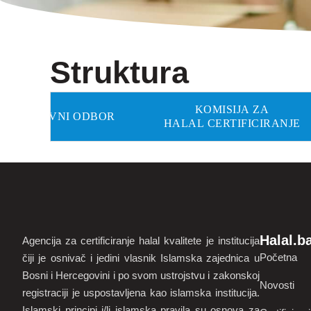
Struktura
KOMISIJA ZA
UPRAVNI ODBOR
HALAL CERTIFICIRANJE
Halal.b
Agencija za certificiranje halal kvalitete je institucija
Početna
čiji je osnivač i jedini vlasnik Islamska zajednica u
Bosni i Hercegovini i po svom ustrojstvu i zakonskoj
Novosti
registraciji je uspostavljena kao islamska institucija.
Islamski principi i/li islamska pravila su osnova za