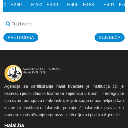
70 - E260
E260 - E400
E400 - E483
E491 - E63
PRETHODNA
SLJEDEĆA
Agencija za certificiranje halal kvalitete je institucija čiji je
osnivač i jedini vlasnik Islamska zajednica u Bosni i Hercegovini
i po svom ustrojstvu i zakonskoj registraciji je uspostavljena kao
islamska institucija. Islamski principi i/li islamska pravila su
osnova za utvrđivanje organizacijskih ciljeva i politika Agencije.
Halal.ba