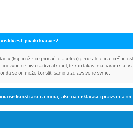
ristiti/jesti pivski kvasac?
stanju (koji možemo pronaći u apoteci) generalno ima mešbuh st
iji proizvodnje piva sadrži alkohol, te kao takav ima haram statu
 onda se on može koristiti samo u zdravstvene svrhe.
 kojima se koristi aroma ruma, iako na deklaraciji proizvoda