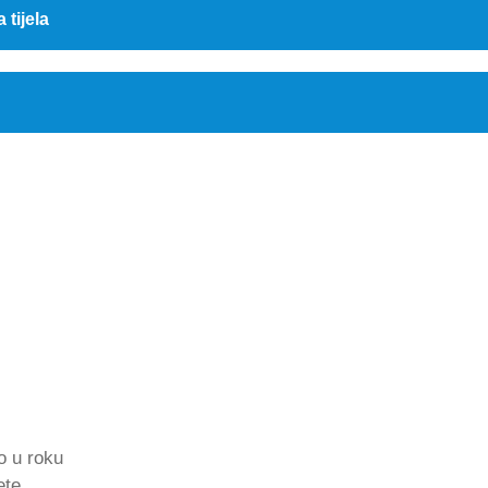
a tijela
o u roku
ete