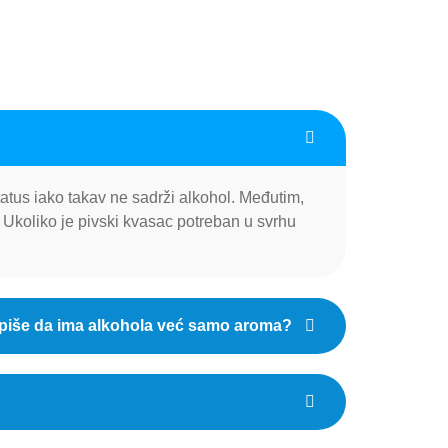
atus iako takav ne sadrži alkohol. Međutim,
s. Ukoliko je pivski kvasac potreban u svrhu
 ne piše da ima alkohola već samo aroma?