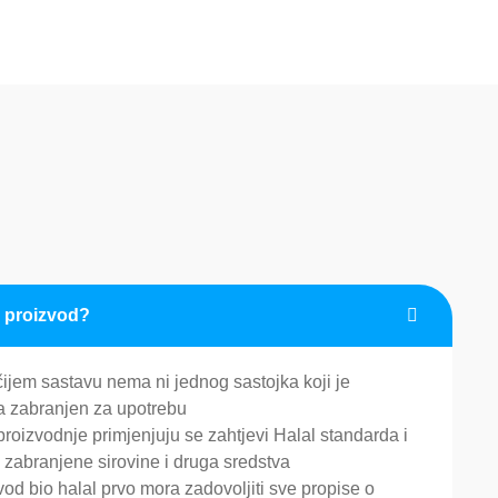
l proizvod?
čijem sastavu nema ni jednog sastojka koji je
 zabranjen za upotrebu
proizvodnje primjenjuju se zahtjevi Halal standarda i
e zabranjene sirovine i druga sredstva
vod bio halal prvo mora zadovoljiti sve propise o