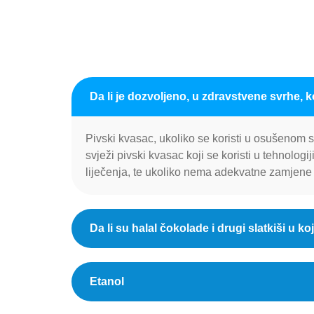
Da li je dozvoljeno, u zdravstvene svrhe, ko
Pivski kvasac, ukoliko se koristi u osušenom 
svježi pivski kvasac koji se koristi u tehnolog
liječenja, te ukoliko nema adekvatne zamjene
Da li su halal čokolade i drugi slatkiši u
Etanol