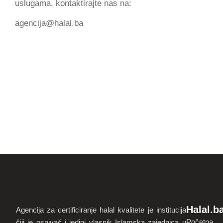
uslugama, kontaktirajte nas na:
agencija@halal.ba
Halal.b
Agencija za certificiranje halal kvalitete je institucija
Početna
čiji je osnivač i jedini vlasnik Islamska zajednica u