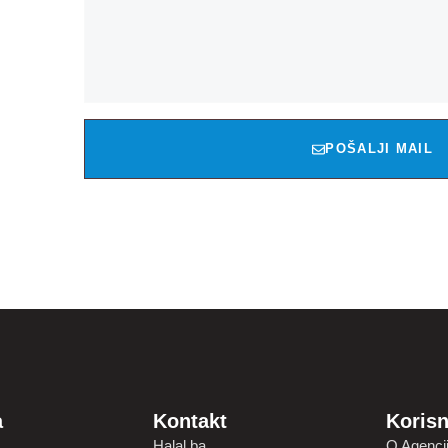
POŠALJI MAIL
a
Kontakt
Korisn
Halal.ba
O Agencij