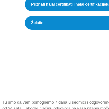
Priznati halal certifikati i halal certifikacijsk
Želatin
Tu smo da vam pomognemo 7 dana u sedmici i odgovorim
od 24 sata. Također, većinu odgovora na vaša pitanja mož