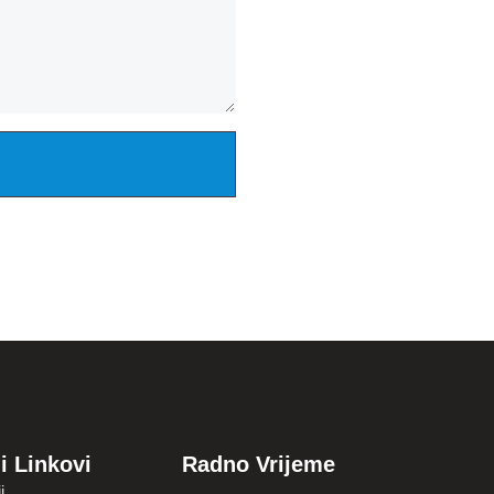
i Linkovi
Radno Vrijeme
i