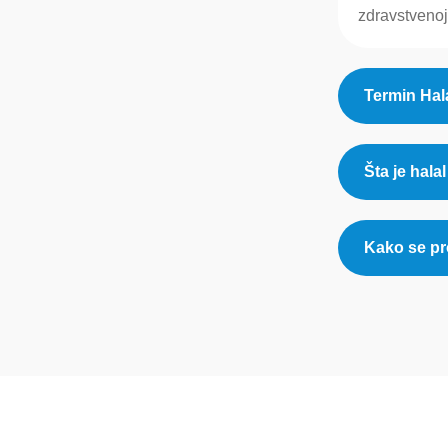
zdravstvenoj 
Termin Hal
Šta je halal
Kako se pr