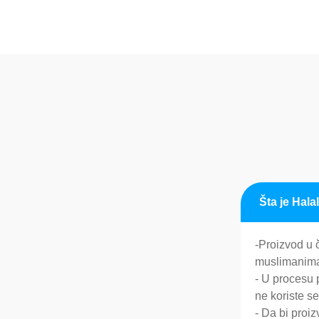
Šta je Hala
-Proizvod u 
muslimanima
- U procesu 
ne koriste s
- Da bi proiz