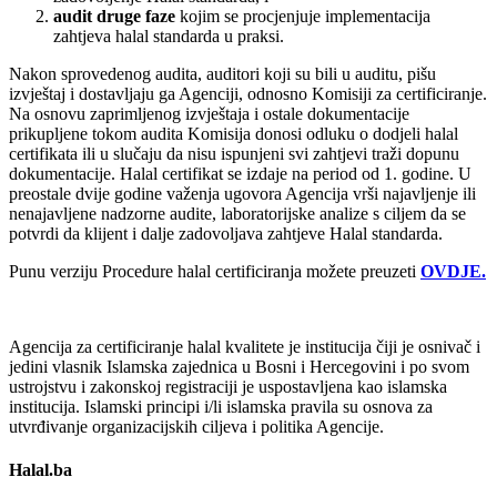
audit druge faze
kojim se procjenjuje implementacija
zahtjeva halal standarda u praksi.
Nakon sprovedenog audita, auditori koji su bili u auditu, pišu
izvještaj i dostavljaju ga Agenciji, odnosno Komisiji za certificiranje.
Na osnovu zaprimljenog izvještaja i ostale dokumentacije
prikupljene tokom audita Komisija donosi odluku o dodjeli halal
certifikata ili u slučaju da nisu ispunjeni svi zahtjevi traži dopunu
dokumentacije. Halal certifikat se izdaje na period od 1. godine. U
preostale dvije godine važenja ugovora Agencija vrši najavljenje ili
nenajavljene nadzorne audite, laboratorijske analize s ciljem da se
potvrdi da klijent i dalje zadovoljava zahtjeve Halal standarda.
Punu verziju Procedure halal certificiranja možete preuzeti
OVDJE.
Agencija za certificiranje halal kvalitete je institucija čiji je osnivač i
jedini vlasnik Islamska zajednica u Bosni i Hercegovini i po svom
ustrojstvu i zakonskoj registraciji je uspostavljena kao islamska
institucija. Islamski principi i/li islamska pravila su osnova za
utvrđivanje organizacijskih ciljeva i politika Agencije.
Halal.ba