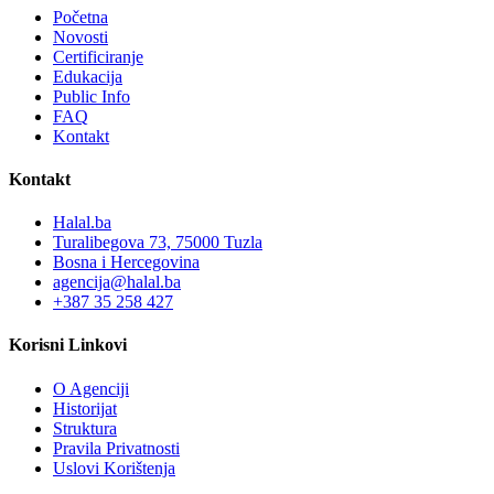
Početna
Novosti
Certificiranje
Edukacija
Public Info
FAQ
Kontakt
Kontakt
Halal.ba
Turalibegova 73, 75000 Tuzla
Bosna i Hercegovina
agencija@halal.ba
+387 35 258 427
Korisni Linkovi
O Agenciji
Historijat
Struktura
Pravila Privatnosti
Uslovi Korištenja