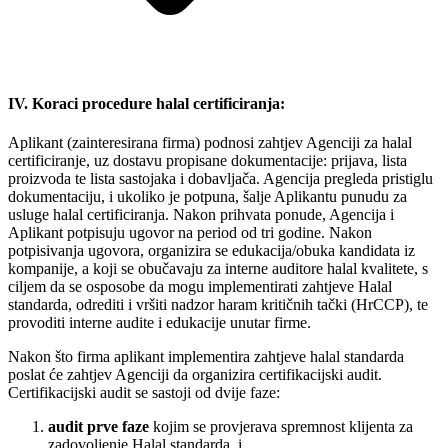
IV. Koraci procedure halal certificiranja:
Aplikant (zainteresirana firma) podnosi zahtjev Agenciji za halal
certificiranje, uz dostavu propisane dokumentacije: prijava, lista
proizvoda te lista sastojaka i dobavljača. Agencija pregleda pristiglu
dokumentaciju, i ukoliko je potpuna, šalje Aplikantu punudu za
usluge halal certificiranja. Nakon prihvata ponude, Agencija i
Aplikant potpisuju ugovor na period od tri godine. Nakon
potpisivanja ugovora, organizira se edukacija/obuka kandidata iz
kompanije, a koji se obučavaju za interne auditore halal kvalitete, s
ciljem da se osposobe da mogu implementirati zahtjeve Halal
standarda, odrediti i vršiti nadzor haram kritičnih tački (HrCCP), te
provoditi interne audite i edukacije unutar firme.
Nakon što firma aplikant implementira zahtjeve halal standarda
poslat će zahtjev Agenciji da organizira certifikacijski audit.
Certifikacijski audit se sastoji od dvije faze:
audit prve faze
kojim se provjerava spremnost klijenta za
zadovoljenje Halal standarda, i