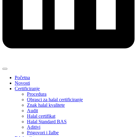
Početna
Novosti
Certificiranje
Procedura
Obrasci za halal certificiranje
Znak halal kvalitete
Audit
Halal certifikat
Halal Standard BAS
Aditivi
Prigovori i žalbe