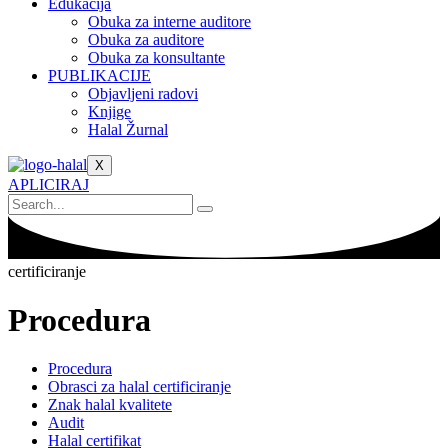
Edukacija
Obuka za interne auditore
Obuka za auditore
Obuka za konsultante
PUBLIKACIJE
Objavljeni radovi
Knjige
Halal Žurnal
X
APLICIRAJ
certificiranje
Procedura
Procedura
Obrasci za halal certificiranje
Znak halal kvalitete
Audit
Halal certifikat