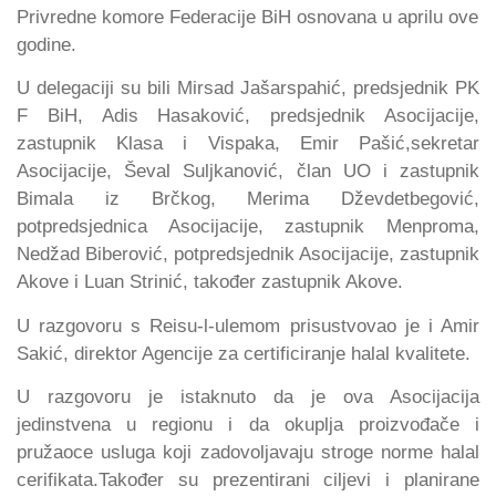
Privredne komore Federacije BiH osnovana u aprilu ove
godine.
U delegaciji su bili Mirsad Jašarspahić, predsjednik PK
F BiH, Adis Hasaković, predsjednik Asocijacije,
zastupnik Klasa i Vispaka, Emir Pašić,sekretar
Asocijacije, Ševal Suljkanović, član UO i zastupnik
Bimala iz Brčkog, Merima Dževdetbegović,
potpredsjednica Asocijacije, zastupnik Menproma,
Nedžad Biberović, potpredsjednik Asocijacije, zastupnik
Akove i Luan Strinić, također zastupnik Akove.
U razgovoru s Reisu-l-ulemom prisustvovao je i Amir
Sakić, direktor Agencije za certificiranje halal kvalitete.
U razgovoru je istaknuto da je ova Asocijacija
jedinstvena u regionu i da okuplja proizvođače i
pružaoce usluga koji zadovoljavaju stroge norme halal
cerifikata.Također su prezentirani ciljevi i planirane