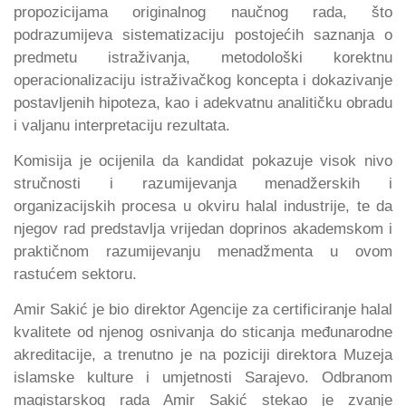
propozicijama originalnog naučnog rada, što
podrazumijeva sistematizaciju postojećih saznanja o
predmetu istraživanja, metodološki korektnu
operacionalizaciju istraživačkog koncepta i dokazivanje
postavljenih hipoteza, kao i adekvatnu analitičku obradu
i valjanu interpretaciju rezultata.
Komisija je ocijenila da kandidat pokazuje visok nivo
stručnosti i razumijevanja menadžerskih i
organizacijskih procesa u okviru halal industrije, te da
njegov rad predstavlja vrijedan doprinos akademskom i
praktičnom razumijevanju menadžmenta u ovom
rastućem sektoru.
Amir Sakić je bio direktor Agencije za certificiranje halal
kvalitete od njenog osnivanja do sticanja međunarodne
akreditacije, a trenutno je na poziciji direktora Muzeja
islamske kulture i umjetnosti Sarajevo. Odbranom
magistarskog rada Amir Sakić stekao je zvanje