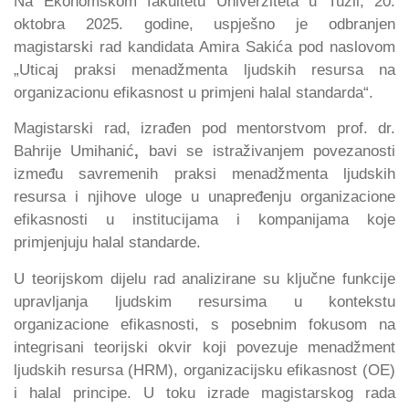
Na Ekonomskom fakultetu Univerziteta u Tuzli, 20.
oktobra 2025. godine, uspješno je odbranjen
magistarski rad kandidata Amira Sakića
pod naslovom
„Uticaj praksi menadžmenta ljudskih resursa na
organizacionu efikasnost u primjeni halal standarda“.
Magistarski rad, izrađen pod mentorstvom
prof. dr.
Bahrije Umihanić
,
bavi se istraživanjem povezanosti
između savremenih praksi menadžmenta ljudskih
resursa i njihove uloge u unapređenju organizacione
efikasnosti u institucijama i kompanijama koje
primjenjuju halal standarde.
U teorijskom dijelu rad analizirane su ključne funkcije
upravljanja ljudskim resursima u kontekstu
organizacione efikasnosti, s posebnim fokusom na
integrisani teorijski okvir koji povezuje menadžment
ljudskih resursa (HRM), organizacijsku efikasnost (OE)
i halal principe. U toku izrade magistarskog rada