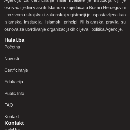
Agencija za certificiranje halal kvalitete je institucija čiji je
osnivač i jedini vlasnik Islamska zajednica u Bosni i Hercegovini
i po svom ustrojstvu i zakonskoj registraciji je uspostavljena kao
islamska institucija. Islamski principi i/li islamska pravila su
osnova za utvrđivanje organizacijskih ciljeva i politika Agencije.
Halal.ba
Početna
Novosti
Certificiranje
Edukacija
Public Info
FAQ
Kontakt
Kontakt
Halal.ba