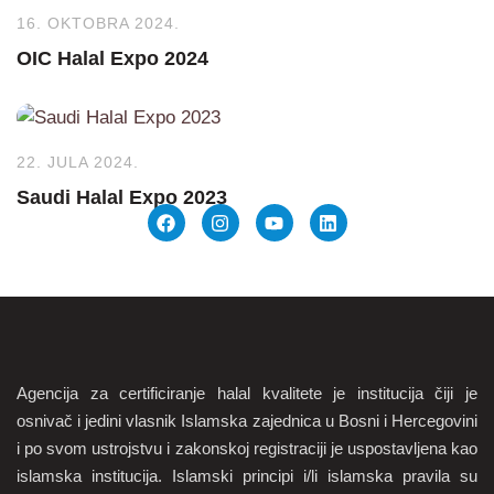
16. OKTOBRA 2024.
OIC Halal Expo 2024
22. JULA 2024.
Saudi Halal Expo 2023
Agencija za certificiranje halal kvalitete je institucija čiji je
osnivač i jedini vlasnik Islamska zajednica u Bosni i Hercegovini
i po svom ustrojstvu i zakonskoj registraciji je uspostavljena kao
islamska institucija. Islamski principi i/li islamska pravila su