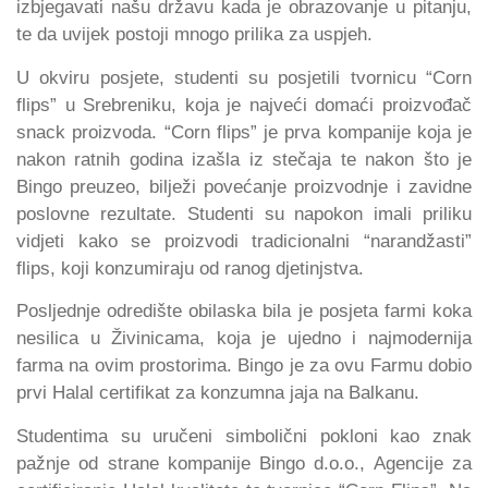
izbjegavati našu državu kada je obrazovanje u pitanju,
te da uvijek postoji mnogo prilika za uspjeh.
U okviru posjete, studenti su posjetili tvornicu “Corn
flips” u Srebreniku, koja je najveći domaći proizvođač
snack proizvoda. “Corn flips” je prva kompanije koja je
nakon ratnih godina izašla iz stečaja te nakon što je
Bingo preuzeo, bilježi povećanje proizvodnje i zavidne
poslovne rezultate. Studenti su napokon imali priliku
vidjeti kako se proizvodi tradicionalni “narandžasti”
flips, koji konzumiraju od ranog djetinjstva.
Posljednje odredište obilaska bila je posjeta farmi koka
nesilica u Živinicama, koja je ujedno i najmodernija
farma na ovim prostorima. Bingo je za ovu Farmu dobio
prvi Halal certifikat za konzumna jaja na Balkanu.
Studentima su uručeni simbolični pokloni kao znak
pažnje od strane kompanije Bingo d.o.o., Agencije za