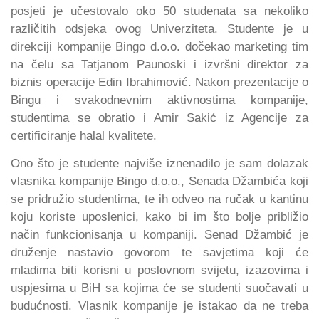
posjeti je učestovalo oko 50 studenata sa nekoliko
različitih odsjeka ovog Univerziteta. Studente je u
direkciji kompanije Bingo d.o.o. dočekao marketing tim
na čelu sa Tatjanom Paunoski i izvršni direktor za
biznis operacije Edin Ibrahimović. Nakon prezentacije o
Bingu i svakodnevnim aktivnostima kompanije,
studentima se obratio i Amir Sakić iz Agencije za
certificiranje halal kvalitete.
Ono što je studente najviše iznenadilo je sam dolazak
vlasnika kompanije Bingo d.o.o., Senada Džambića koji
se pridružio studentima, te ih odveo na ručak u kantinu
koju koriste uposlenici, kako bi im što bolje približio
način funkcionisanja u kompaniji. Senad Džambić je
druženje nastavio govorom te savjetima koji će
mladima biti korisni u poslovnom svijetu, izazovima i
uspjesima u BiH sa kojima će se studenti suočavati u
budućnosti. Vlasnik kompanije je istakao da ne treba