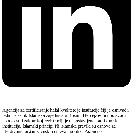
Agencija za certificiranje halal kvalitete je institucija čiji je osnivač i
jedini vlasnik Islamska zajednica u Bosni i Hercegovini i po svom
ustrojstvu i zakonskoj registraciji je uspostavljena kao islamska
institucija. Islamski principi i/li islamska pravila su osnova za
utvrđivanje organizacijskih ciljeva i politika Agencije.