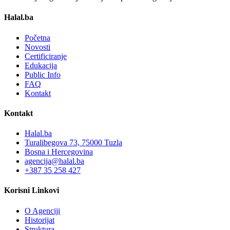
Halal.ba
Početna
Novosti
Certificiranje
Edukacija
Public Info
FAQ
Kontakt
Kontakt
Halal.ba
Turalibegova 73, 75000 Tuzla
Bosna i Hercegovina
agencija@halal.ba
+387 35 258 427
Korisni Linkovi
O Agenciji
Historijat
Struktura