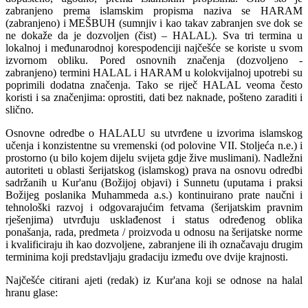
zabranjeno prema islamskim propisma naziva se HARAM
(zabranjeno) i MEŠBUH (sumnjiv i kao takav zabranjen sve dok se
ne dokaže da je dozvoljen (čist) – HALAL). Sva tri termina u
lokalnoj i međunarodnoj korespodenciji najčešće se koriste u svom
izvornom obliku. Pored osnovnih značenja (dozvoljeno -
zabranjeno) termini HALAL i HARAM u kolokvijalnoj upotrebi su
poprimili dodatna značenja. Tako se riječ HALAL veoma često
koristi i sa značenjima: oprostiti, dati bez naknade, pošteno zaraditi i
slično.
Osnovne odredbe o HALALU su utvrđene u izvorima islamskog
učenja i konzistentne su vremenski (od polovine VII. Stoljeća n.e.) i
prostorno (u bilo kojem dijelu svijeta gdje žive muslimani). Nadležni
autoriteti u oblasti šerijatskog (islamskog) prava na osnovu odredbi
sadržanih u Kur'anu (Božijoj objavi) i Sunnetu (uputama i praksi
Božijeg poslanika Muhammeda a.s.) kontinuirano prate naučni i
tehnološki razvoj i odgovarajućim fetvama (šerijatskim pravnim
rješenjima) utvrđuju usklađenost i status određenog oblika
ponašanja, rada, predmeta / proizvoda u odnosu na šerijatske norme
i kvalificiraju ih kao dozvoljene, zabranjene ili ih označavaju drugim
terminima koji predstavljaju gradaciju između ove dvije krajnosti.
Najčešće citirani ajeti (redak) iz Kur'ana koji se odnose na halal
hranu glase: