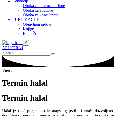
Edukacija
Obuka za interne auditore
Obuka za auditore
Obuka za konsultante
PUBLIKACIJE
Objavljeni radovi
Knjige
Halal Žurnal
X
APLICIRAJ
Vijesti
Termin halal
Termin halal
Halal je riječ porijeklom iz arapskog jezika i znači dozvoljeno,
dopušteno, ugodno, prema islamskim propisima. Ono što je