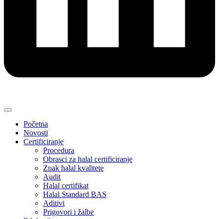
Početna
Novosti
Certificiranje
Procedura
Obrasci za halal certificiranje
Znak halal kvalitete
Audit
Halal certifikat
Halal Standard BAS
Aditivi
Prigovori i žalbe