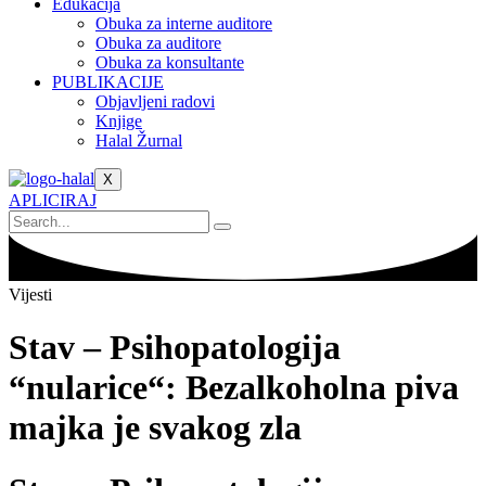
Edukacija
Obuka za interne auditore
Obuka za auditore
Obuka za konsultante
PUBLIKACIJE
Objavljeni radovi
Knjige
Halal Žurnal
X
APLICIRAJ
Vijesti
Stav – Psihopatologija
“nularice“: Bezalkoholna piva
majka je svakog zla