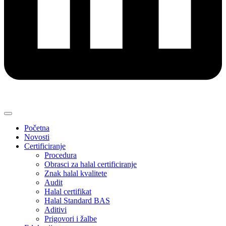
Početna
Novosti
Certificiranje
Procedura
Obrasci za halal certificiranje
Znak halal kvalitete
Audit
Halal certifikat
Halal Standard BAS
Aditivi
Prigovori i žalbe