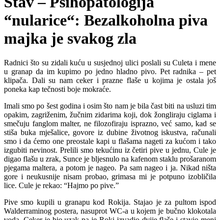
Stav – Psihopatologija
“nularice“: Bezalkoholna piva
majka je svakog zla
Radnici što su zidali kuću u susjednoj ulici poslali su Culeta i mene
u granap da im kupimo po jedno hladno pivo. Pet radnika – pet
klipača. Dali su nam ceker i prazne flaše u kojima je ostala još
poneka kap tečnosti boje mokraće.
Imali smo po šest godina i osim što nam je bila čast biti na usluzi tim
opakim, zagriženim, žučnim zidarima koji, dok žongliraju ciglama i
smečuju fanglom malter, ne filozofiraju isprazno, već samo, kad se
stiša buka mješalice, govore iz dubine životnog iskustva, računali
smo i da ćemo one preostale kapi u flašama nageti za kućom i tako
izgubiti nevinost. Prelili smo tekućinu iz četiri pive u jednu, Cule je
digao flašu u zrak, Sunce je bljesnulo na kafenom staklu prošaranom
pjegama maltera, a potom je nageo. Pa sam nageo i ja. Nikad ništa
gore i neukusnije nisam probao, grimasa mi je potpuno izobličila
lice. Cule je rekao: “Hajmo po pive.”
Pive smo kupili u granapu kod Rokija. Stajao je za pultom ispod
Walderraminog postera, nasuprot WC-a u kojem je bučno klokotala
voda. Ceker je bio uzak pa je Roki izvadio dvije flaše i stavio meni