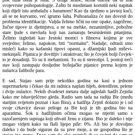
svojevrsne psihopatologije. Zašto bi muslimani koristili neki napitak
koji dijeli istu ambalažu s haramom? Kao da sjedimo u javnoj kući,
ali se ne kurvamo, već igramo šaha. Psihoanaliza će nas dovesti do
problema identifikacije. Valjda želimo ličiti na one opake, zagrižene,
žučne tipove iz djetinjstva, a ne na mehke, nezanimljive, pobožne
stare ljude s mevluda koji nas zamaraju besmislenim pitanjima.
Želimo izgledati kao žestoki momci s filmova kojima je sve
svejedno; želimo, napokon, biti “normalni”. Nadalje, odrasli smo
misleći kako su kafanski tipovi opasni, a džamijski ljudi miševi-
mekinjaši. Pijanica je dovitljiv i atraktivan; što je čovjek bolji čovjek ̶
to je dosadniji. To su ti mehanizmi. To su ti stereotipi. I, postoji treći
stav koji zastupaju dosljedne bošnjačke pijanice prema kojem je
nularica žalibože para.
E sad. Stajao sam prije nekoliko godina na kasi u jednom
supermarketu i čekao da mi radnica naplati hljeb, deterdžent, pelene
i dvije nularice. Nekih dvadeset metara dalje ugledah hadži Zejnila
kako me ishaviješćeno gleda. Radio sam tada na radiju Bir (među
starijim svijetom poznat i kao Bira), a hadžija Zejnil dolazio je i od
svoje crkavice davao priloge za Bir koji je tih godina bio na
aparatima. Šok u hadžijinim očima mogao se mjeriti samo s
razočarenjem supruga koji uhvati ženu u zijanu. Bio je daleko i nije
mogao vidjeti kako na flaši lijepo piše: 0%. Ali bio je dovoljno
daleko i da bude siguran da su pive moje, a ne gospodina što je
stajao iza mene. Znao sam da ako pomisli ili se uvjeri da sam se