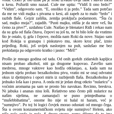
u kesu. Požurili smo nazad. Cule me upita: “Vidiš li ono brdo?”
“Vidim”, odgovorio sam. “E, onoliko ti ja prdo.” Tada sam potrčao
da me ne vidi majka s pivama u kesi, ali zapeh za to malo “brdo” i
razbih flaše. Gejzir zašišta, zemlja proključa podamnom. “Šta ću
sad, majko moja?”, zajadih. “Pusti majku, otišla je da stere veš, šta
ćemo za pive?”, uzdahnu Cule. Naišao je blenatavi Riđi i rekao nam
da su grla od flaša čitava, čepovi su još tu, ne bi bilo loše da vratimo
što je ostalo, tj. grla i čepove, možda nam Roki da nove. Stajao sam
kod Rokija u granapu i piskutavo mu, skoro kroz plač, iznio
prijedlog. Roki, još uvijek naslonjen na pult, saslušao me bez
prekidanja pa odgovorio kratko i jasno: “Mrš!”
Prošlo je mnogo godina od tada. Od onih gorkih zidarskih kapljica
nisam probao alkohol, niti ga drugome kupovao. Završio sam
medresu, mnoge vaktove kao hodža otklanjao, a, kada sam na
jednom sijelu probao bezalkoholnu pivu, vratio mi se onaj odvratni
okus iz djetinjstva i opori miris iz razbijenih flaša. Bezalkoholna je
jednako loša kao i prava. A onda mi je jedan drug otkrio “nularicu” s
voćnim aromama pa sam se prosto bio navukao. Recimo, breskva.
Ni jabuka i ananas nisu loši. Relativno smo često pili nularice na
našim sijelima, ne zamarajući se puno primjedbama o
“mušebbihatima”, onome što nije ni halal ni haram, već je
“sumnjivo”. Po toj bi logici čovjek morao odustati od mnogo čega.
Šta u ovom konzumerističkom svijetu nije sumnjivo? Helem, ako
piše nula onda je nula. S druge strane, nema dileme da tu ima