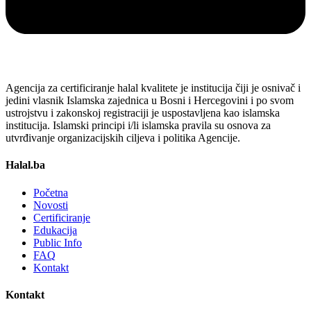
Agencija za certificiranje halal kvalitete je institucija čiji je osnivač i
jedini vlasnik Islamska zajednica u Bosni i Hercegovini i po svom
ustrojstvu i zakonskoj registraciji je uspostavljena kao islamska
institucija. Islamski principi i/li islamska pravila su osnova za
utvrđivanje organizacijskih ciljeva i politika Agencije.
Halal.ba
Početna
Novosti
Certificiranje
Edukacija
Public Info
FAQ
Kontakt
Kontakt