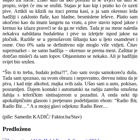
propio, svijet će mu se srušiti. Stajao je kao kip i pratio ko će uzeti
pive. Artikli su klizili na traci prema kasi, a ja sam okrenuo leđa
hadžiji i zaklonio flaše, kao hladne, besmislene leševe. Platio sam
ukočeno kao da imam langetu na vratu, a pive stavio ispod jakne i
krenuo ka izlazu praveći se da ga ne vidim. Tada je na mene naletila
nekakva nabildana budaletina i pive su izletjele ispod jakne na
pločnik. Razliše se u pjenušavom šištanju kao u ljeto osamdeset i
osme. Ono 0% sada se definitivno nije moglo više vidjeti. Čitav
supermarket – ne samo hadžija − okrenuo se prema meni. Zaštitar je
dotrčao misleći da sam lopov. Objasnismo se nekako. Ali je hadžijin
svijet bio srušen.
“Što ti to treba, budalo jedna?!”, čuo sam svoju samokoreću dušu.
Tada sam spoznao, na svom obrazu i nepovratno, drevnu istinu da je
piva, i kad nije alkohol, majka svih zala. Ušao sam u auto, pokisao,
posramljen. Dajem kontakt i automatski na radiju zatrešta smušena
ilahija s teferičkim sintisajzerom u pozadini. A onda neki tip
apokaliptičnim glasom i pretjerano podebljanim ehom: “Radio Bir,
Radio Bir…” A u mojoj glavi odjeknu: Radio Beer…
(piše: Samedin KADIĆ/ Faktor.ba/Stav)
Predloženo