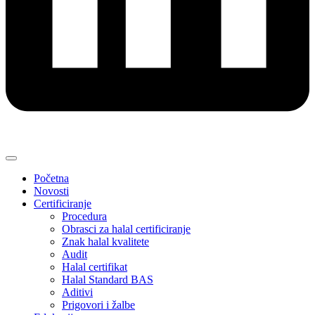
Početna
Novosti
Certificiranje
Procedura
Obrasci za halal certificiranje
Znak halal kvalitete
Audit
Halal certifikat
Halal Standard BAS
Aditivi
Prigovori i žalbe