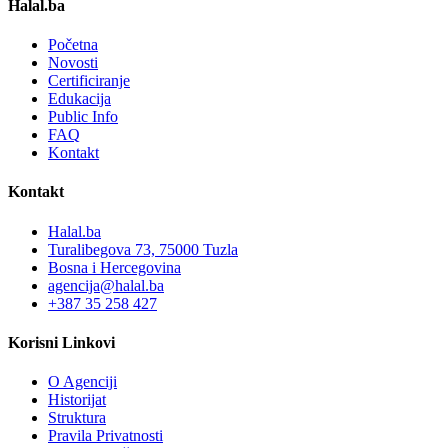
Halal.ba
Početna
Novosti
Certificiranje
Edukacija
Public Info
FAQ
Kontakt
Kontakt
Halal.ba
Turalibegova 73, 75000 Tuzla
Bosna i Hercegovina
agencija@halal.ba
+387 35 258 427
Korisni Linkovi
O Agenciji
Historijat
Struktura
Pravila Privatnosti