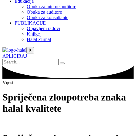
Edukacija
Obuka za interne auditore
Obuka za auditore
Obuka za konsultante
PUBLIKACIJE
Objavljeni radovi
Knjige
Halal Žurnal
X
APLICIRAJ
Vijesti
Spriječena zloupotreba znaka
halal kvalitete