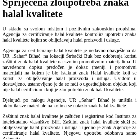
Spriječena zloupotreba znaka
halal kvalitete
U skladu sa svojom misijom i pozitivnim zakonskim propisima,
Agencija za certificiranje halal kvalitete kontrolira upotrebu znaka
halal kvalitete kojim se obilježavaju halal proizvodi i usluge.
Agencija za certificiranje halal kvalitete je nedavno obavještena da
UR „Sahar“ Bihać, na lokaciji Štrbački Buk bez odobrenja koristi
zaštitni znak halal kvalitete na svojim promotivnim materijalima. U
navedenom dopisu predočen je dokaz (meniji i promotivni
materijali) na kojem je bio istaknut znak Halal kvalitete koji se
koristi za obilježavanje halal proizvoda i usluga. Uvidom u
dostavljeno, ustanovljeno je da se radi o ugostiteljskom objektu koji
nije halal certificiran i koji je zloupotrebio znak halal kvalitete.
Djelujući po nalogu Agencije, UR „Sahar“ Bihać je uništila i
uklonila sve materijale na kojima se nalazio znak halal kvalitete.
Zaštitini znak halal kvalitete je zaštićen i registriran kod Instituta za
intelekutalno vlasništvo BiH. Zaštitni znak halal kvalitete služi za
obilježavanje halal proizvoda i usluga i ujedno je znak Agencije za
certificiranje halal kvalitete. Njegovu upotrebu odobrava samo
Agencija.