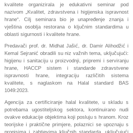
kvalitete organizirala je edukativni seminar pod
nazivom „Kvalitet, zdravstvena i higijenska ispravnost
hrane“. Cilj seminara bio je unapređenje znanja i
vještina osoblja restorana o ključnim standardima u
oblasti sigurnosti i kvalitete hrane.
Predavači prof. dr. Midhat Jašić, dr. Damir Alihodžić i
Kemal Sejranić obradili su niz važnih tema, uključujući:
higijenu i sanitaciju u proizvodnji, pripremi i serviranju
hrane, HACCP sistem i standarde zdravstvene
ispravnosti hrane, integraciju različitih sistema
kvalitete, s naglaskom na Halal standard BAS
1049:2023.
Agencija za certificiranje halal kvalitete, u skladu s
potrebama ugostiteljskog sektora, kontinuirano nudi
ovakve edukacije objektima koji posluju s hranom. Kroz
teorijske i praktične primjere, polaznici se upoznaju s
propisima i zahtjevima ključnih standarda, uključujući