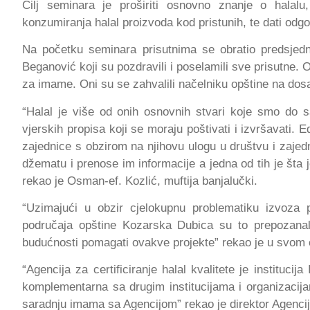
Cilj seminara je proširiti osnovno znanje o halalu
konzumiranja halal proizvoda kod pristunih, te dati od
Na početku seminara prisutnima se obratio predsjed
Beganović koji su pozdravili i poselamili sve prisutne. 
za imame. Oni su se zahvalili načelniku opštine na dosa
“Halal je više od onih osnovnih stvari koje smo do s
vjerskih propisa koji se moraju poštivati i izvršavati.
zajednice s obzirom na njihovu ulogu u društvu i zajed
džematu i prenose im informacije a jedna od tih je šta
rekao je Osman-ef. Kozlić, muftija banjalučki.
“Uzimajući u obzir cjelokupnu problematiku izvoza 
područaja opštine Kozarska Dubica su to prepozanal
budućnosti pomagati ovakve projekte” rekao je u svom o
“Agencija za certificiranje halal kvalitete je instituci
komplementarna sa drugim institucijama i organizacija
saradnju imama sa Agencijom” rekao je direktor Agencij