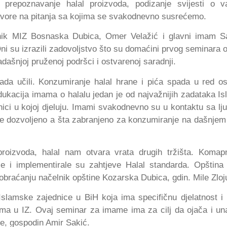
, prepoznavanje halal proizvoda, podizanje svijesti o v
govore na pitanja sa kojima se svakodnevno susrećemo.
nik MIZ Bosnaska Dubica, Omer Velažić i glavni imam Sa
Oni su izrazili zadovoljstvo što su domaćini prvog seminara o
dašnjoj pruženoj podršci i ostvarenoj saradnji.
ada učili. Konzumiranje halal hrane i pića spada u red o
 Edukacija imama o halalu jedan je od najvažnijih zadataka I
nici u kojoj djeluju. Imami svakodnevno su u kontaktu sa lj
 je dozvoljeno a šta zabranjeno za konzumiranje na dašnjem
proizvoda, halal nam otvara vrata drugih tržišta. Komap
e i implementirale su zahtjeve Halal standarda. Opština
braćanju načelnik opštine Kozarska Dubica, gdin. Mile Zloju
ja Islamske zajednice u BiH koja ima specifičnu djelatnost i 
ma u IZ. Ovaj seminar za imame ima za cilj da ojača i una
e, gospodin Amir Sakić.