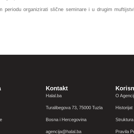
om periodu organizirati slične seminare i u drugim muftijst
a
Kontakt
Korisn
Halal.ba
O Agencij
Turalibegova 73, 75000 Tuzla
Historijat
je
Bosna i Hercegovina
Struktura
agencija@halal.ba
Pravila Pr