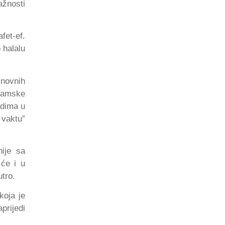
ažnosti
fet-ef.
 halalu
snovnih
slamske
udima u
 vaktu”
nije sa
 će i u
tro.
koja je
prijedi