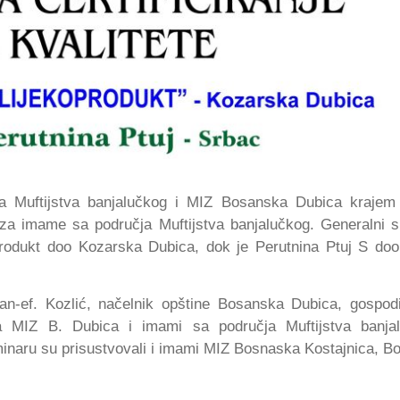
i sa Muftijstva banjalučkog i MIZ Bosanska Dubica krajem
 za imame sa područja Muftijstva banjalučkog. Generalni 
koprodukt doo Kozarska Dubica, dok je Perutnina Ptuj S do
man-ef. Kozlić, načelnik opštine Bosanska Dubica, gospod
isa MIZ B. Dubica i imami sa područja Muftijstva banja
eminaru su prisustvovali i imami MIZ Bosnaska Kostajnica, B