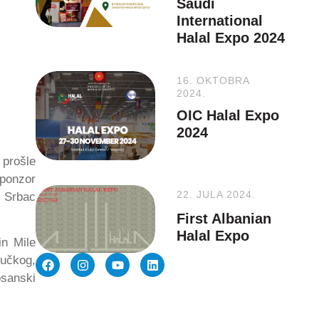
Saudi
International
Halal Expo 2024
16. OKTOBRA
2024.
OIC Halal Expo
2024
 prošle
sponzor
22. JULA 2024.
o Srbac
First Albanian
Halal Expo
in Mile
lučkog,
osanski