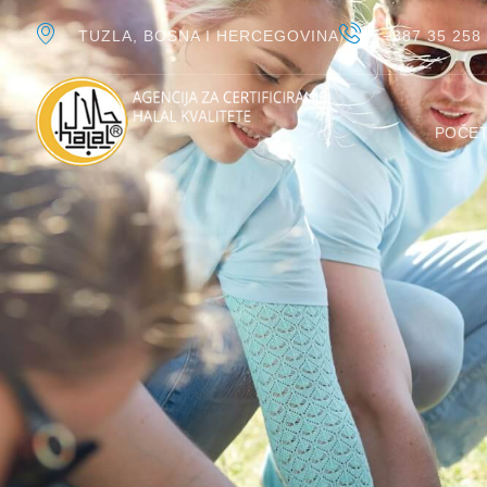
TUZLA, BOSNA I HERCEGOVINA
+387 35 258
POČE