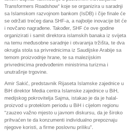
Transformers Roadshow“ koje se organizira u saradnji
sa Islamskom razvojnom bankom (IsDB) i čije finale će
se održati trećeg dana SHF-a, a najbolje inovacije bit će
i novčano nagrađene. Također, SHF će ove godine
organizirati i samit direktora islamskih banaka iz svijeta
na temu međusobne saradnje i otvaranja tržišta, te dva
okrugla stola sa privrednicima iz Saudijske Arabije sa
temom proizvodnje hrane, te sa malezijskim
privrednicima predvođenim ministrima turizma i
unutrašnje trgovine.
Amir Sakić, predstavnik Rijaseta Islamske zajednice u
BiH direktor Media centra Islamske zajednice u BiH,
medijskog pokrovitelja Sajma, istakao je da je halal-
proizvod u proteklom periodu u BiH i cijelom regionu
“zauzeo važno mjesto u javnom diskursu, da je široko
prihvaćen te da konzumenti individualno prepoznaju
njegove koristi, a firme poslovnu priliku”.