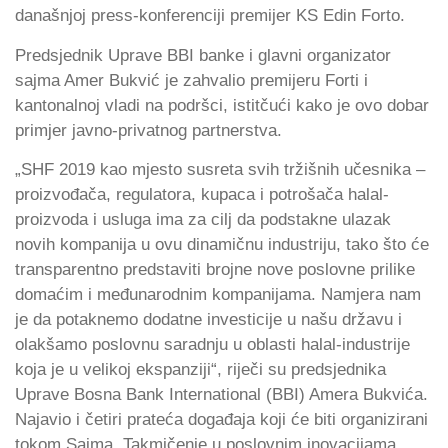
današnjoj press-konferenciji premijer KS Edin Forto.
Predsjednik Uprave BBI banke i glavni organizator
sajma Amer Bukvić je zahvalio premijeru Forti i
kantonalnoj vladi na podršci, istitčući kako je ovo dobar
primjer javno-privatnog partnerstva.
„SHF 2019 kao mjesto susreta svih tržišnih učesnika –
proizvođača, regulatora, kupaca i potrošača halal-
proizvoda i usluga ima za cilj da podstakne ulazak
novih kompanija u ovu dinamičnu industriju, tako što će
transparentno predstaviti brojne nove poslovne prilike
domaćim i međunarodnim kompanijama. Namjera nam
je da potaknemo dodatne investicije u našu državu i
olakšamo poslovnu saradnju u oblasti halal-industrije
koja je u velikoj ekspanziji“, riječi su predsjednika
Uprave Bosna Bank International (BBI) Amera Bukvića.
Najavio i četiri prateća događaja koji će biti organizirani
tokom Sajma. Takmičenje u poslovnim inovacijama