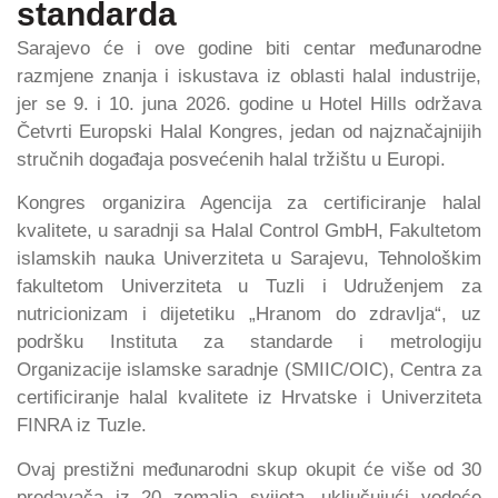
standarda
Sarajevo će i ove godine biti centar međunarodne
razmjene znanja i iskustava iz oblasti halal industrije,
jer se 9. i 10. juna 2026. godine u Hotel Hills održava
Četvrti Europski Halal Kongres, jedan od najznačajnijih
stručnih događaja posvećenih halal tržištu u Europi.
Kongres organizira Agencija za certificiranje halal
kvalitete, u saradnji sa Halal Control GmbH, Fakultetom
islamskih nauka Univerziteta u Sarajevu, Tehnološkim
fakultetom Univerziteta u Tuzli i Udruženjem za
nutricionizam i dijetetiku „Hranom do zdravlja“, uz
podršku Instituta za standarde i metrologiju
Organizacije islamske saradnje (SMIIC/OIC), Centra za
certificiranje halal kvalitete iz Hrvatske i Univerziteta
FINRA iz Tuzle.
Ovaj prestižni međunarodni skup okupit će više od 30
predavača iz 20 zemalja svijeta, uključujući vodeće