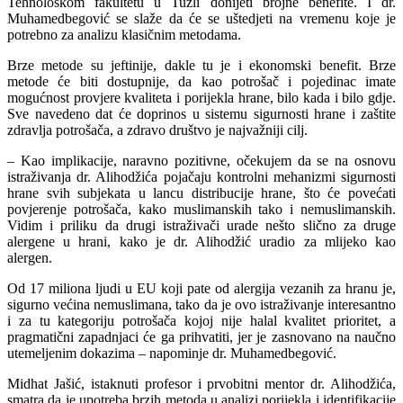
Tehnološkom fakultetu u Tuzli donijeti brojne benefite. I dr.
Muhamedbegović se slaže da će se uštedjeti na vremenu koje je
potrebno za analizu klasičnim metodama.
Brze metode su jeftinije, dakle tu je i ekonomski benefit. Brze
metode će biti dostupnije, da kao potrošač i pojedinac imate
mogućnost provjere kvaliteta i porijekla hrane, bilo kada i bilo gdje.
Sve navedeno dat će doprinos u sistemu sigurnosti hrane i zaštite
zdravlja potrošača, a zdravo društvo je najvažniji cilj.
– Kao implikacije, naravno pozitivne, očekujem da se na osnovu
istraživanja dr. Alihodžića pojačaju kontrolni mehanizmi sigurnosti
hrane svih subjekata u lancu distribucije hrane, što će povećati
povjerenje potrošača, kako muslimanskih tako i nemuslimanskih.
Vidim i priliku da drugi istraživači urade nešto slično za druge
alergene u hrani, kako je dr. Alihodžić uradio za mlijeko kao
alergen.
Od 17 miliona ljudi u EU koji pate od alergija vezanih za hranu je,
sigurno većina nemuslimana, tako da je ovo istraživanje interesantno
i za tu kategoriju potrošača kojoj nije halal kvalitet prioritet, a
pragmatični zapadnjaci će ga prihvatiti, jer je zasnovano na naučno
utemeljenim dokazima – napominje dr. Muhamedbegović.
Midhat Jašić, istaknuti profesor i prvobitni mentor dr. Alihodžića,
smatra da je upotreba brzih metoda u analizi porijekla i identifikacije