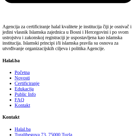
Agencija za certificiranje halal kvalitete je institucija čiji je osnivač i
jedini vlasnik Islamska zajednica u Bosni i Hercegovini i po svom
ustrojstvu i zakonskoj registraciji je uspostavljena kao islamska
institucija. Islamski principi i/li islamska pravila su osnova za
utvrđivanje organizacijskih ciljeva i politika Agencije.
Halal.ba
Početna
Novosti
Certificiranje
Edukacija
Public Info
FAQ
Kontakt
Kontakt
Halal.ba
Turalibegova 73, 75000 Tuzla