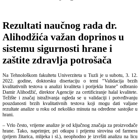
Rezultati naučnog rada dr.
Alihodžića važan doprinos u
sistemu sigurnosti hrane i
zaštite zdravlja potrošača
Na Tehnološkom fakultetu Univerziteta u Tuzli je u subotu, 3. 12.
2022. godine, doktorsku disertaciju o temi "Validacija brzih
kvalitativnih testova u analizi kvaliteta i porijekla hrane" odbranio
Damir Alihodžić, direktor Agencije za certificiranje halal kvalitete.
Težište i značaj istraživanja ogleda se u validaciji i potvrđivanju
pouzdanosti brzih kvalitativnih testova koji mogu dati valjane
rezultate analize u roku od nekoliko minuta na određene sastojke u
hrani.
– Vrlo često, vrijeme analize je od ključnog značaja za proizvođače
hrane. Tako, naprimjer, pri otkupu i prijemu sirovina od farmera
(prijem žitarica, mlijeka i sl.), neophodno je izvršiti analizu na licu