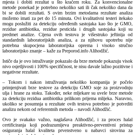
mjesta i dobiti rezultat u što kraćem roku. Za konvencionalne
metode ponekad je potrebno nekoliko sati ili čak nekoliko dana da
bi se dobili rezultati. S ovim brzim metodama rezultate analiza
možemo imati za pet do 15 minuta. Ovi kvalitativni testeri itekako
mogu poslužiti za detekciju određenih sastojaka kao što je GMO,
rezidue antibiotika, rezidue pesticida i drugih sastojaka koji su
predmet analize. Cijena ovih testova je višestruko jeftinija od
standardnih laboratorijskih analiza, a za njihovu upotrebu nije
potrebna skupocjena laboratorijska oprema i visoko stručno
laboratorijsko znanje – kaže za Preporod.info Alihodžić.
Ističe da je ovo istraživanje pokazalo da brze metode pokazuju visok
nivo osjetljivosti i 100% specifičnost, te nisu davale lažno pozitivne i
negativne rezultate.
– Tokom i nakon istraživanja nekoliko kompanija je počelo
primjenjivati brze testove za detekciju GMO soje za proizvodnju
ulja i hrane za stoku. Također, neke mljekare su uvele brze metode
za detekciju rezidua antibiotika prilikom prijema mlijeka. Naravno,
ukoliko se posumnja u rezultate ovih testova potrebno je potvrditi
analizu nekom od referentnih metoda – navodi Alihodžić.
Ovo je svakako važno, naglašava Alihodžić, i za proces halal
certificiranja koji podrazumijeva preaktivno-preventivni pristup
osiguranja halal kvaliteta prvenstveno u nabavci sirovina za