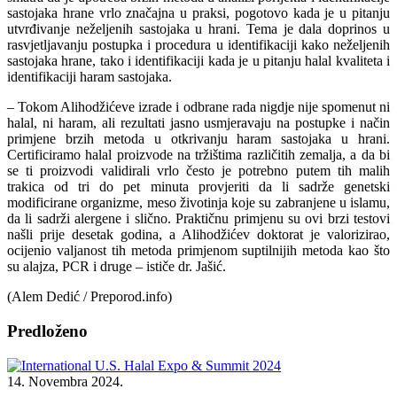
sastojaka hrane vrlo značajna u praksi, pogotovo kada je u pitanju
utvrđivanje neželjenih sastojaka u hrani. Tema je dala doprinos u
rasvjetljavanju postupka i procedura u identifikaciji kako neželjenih
sastojaka hrane, tako i identifikaciji kada je u pitanju halal kvaliteta i
identifikaciji haram sastojaka.
– Tokom Alihodžićeve izrade i odbrane rada nigdje nije spomenut ni
halal, ni haram, ali rezultati jasno usmjeravaju na postupke i način
primjene brzih metoda u otkrivanju haram sastojaka u hrani.
Certificiramo halal proizvode na tržištima različitih zemalja, a da bi
se ti proizvodi validirali vrlo često je potrebno putem tih malih
trakica od tri do pet minuta provjeriti da li sadrže genetski
modificirane organizme, meso životinja koje su zabranjene u islamu,
da li sadrži alergene i slično. Praktičnu primjenu su ovi brzi testovi
našli prije desetak godina, a Alihodžićev doktorat je valorizirao,
ocijenio valjanost tih metoda primjenom suptilnijih metoda kao što
su alajza, PCR i druge – ističe dr. Jašić.
(Alem Dedić / Preporod.info)
Predloženo
14. Novembra 2024.