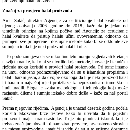
proizvodnju halal proizvoda.
Značaj za provjeru halal proizvoda
Amir Sakić, direktor Agencije za certificiranje halal kvalitete od
njenog osnivanja 2006. godine do 2018., kaže da je jedan od
temeljnih principa na kojima počiva rad Agencije za certiciranje
halal kvalitete da pristup halalu učini ovovremenim, odnosno da
primijeni sve primjerene i dostupne metode kako bi se otklonile sve
sumnje u to da li je neki proizvod halal ili nije.
– To podrazumijeva da se u kontinuitetu moraju sagledavati kretanja
u svijetu nauke, kako bi se utvrdilo koje metode, inovacije i tehnička
rješenja mogu koristiti u provjeri halal proizovoda. Pri tome imamo
na umu, odnosno podrazumijevamo da su u islamskim propisima i
halal i haram jasni, a da dvojbe oko toga da li je neki proizvod halal
ili haram u najvećoj mjeri proizilaze iz nepoznanica o tome šta su
ljudi uradili. Stoga je svaka metodologija i tehnologija koja može
razjasniti dileme i sumnje itekako dobro došla – kaže za naš portal
Sakić.
Prema njegovim riječima, Agencija je unazad desetak godina počela
koristiti takozvane brze testove kako bi utvrdila da li pojedini
proizvodi imaju haram sastojke. To je bio pionirski iskorak koji je
trebao značajno ubrzati i dinamizirati provjere, prvenstveno sirovina
na mjestu proizvodnje, imajući u vidu da su u to vrijeme dostupne