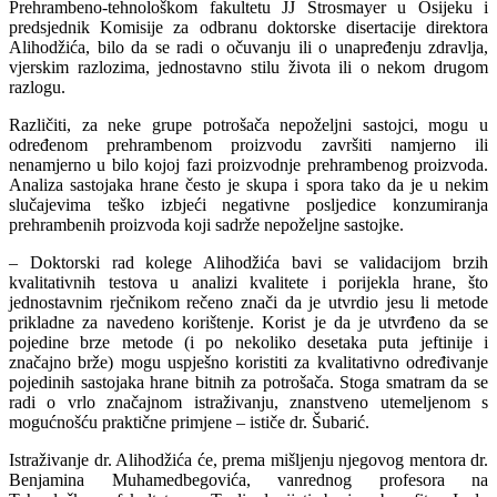
Prehrambeno-tehnološkom fakultetu JJ Strosmayer u Osijeku i
predsjednik Komisije za odbranu doktorske disertacije direktora
Alihodžića, bilo da se radi o očuvanju ili o unapređenju zdravlja,
vjerskim razlozima, jednostavno stilu života ili o nekom drugom
razlogu.
Različiti, za neke grupe potrošača nepoželjni sastojci, mogu u
određenom prehrambenom proizvodu završiti namjerno ili
nenamjerno u bilo kojoj fazi proizvodnje prehrambenog proizvoda.
Analiza sastojaka hrane često je skupa i spora tako da je u nekim
slučajevima teško izbjeći negativne posljedice konzumiranja
prehrambenih proizvoda koji sadrže nepoželjne sastojke.
– Doktorski rad kolege Alihodžića bavi se validacijom brzih
kvalitativnih testova u analizi kvalitete i porijekla hrane, što
jednostavnim rječnikom rečeno znači da je utvrdio jesu li metode
prikladne za navedeno korištenje. Korist je da je utvrđeno da se
pojedine brze metode (i po nekoliko desetaka puta jeftinije i
značajno brže) mogu uspješno koristiti za kvalitativno određivanje
pojedinih sastojaka hrane bitnih za potrošača. Stoga smatram da se
radi o vrlo značajnom istraživanju, znanstveno utemeljenom s
mogućnošću praktične primjene – ističe dr. Šubarić.
Istraživanje dr. Alihodžića će, prema mišljenju njegovog mentora dr.
Benjamina Muhamedbegovića, vanrednog profesora na