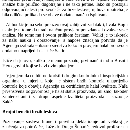
analize bile prilično dugotrajne i ne tako jeftine. Iako su postojali
odgovarajući atesti proizvođača za brze testove, njihova upotreba je
bila odlična prilika da se obave dodatna naučna ispitivanja.
– Alihodžić je na sebe preuzeo ovaj zahtjevni zadatak i, hvala Bogu
uspio je u tome da uradi naučnu provjeru pouzdanosti ovakve vrste
analiza. Na tome mu i ovom prilikom čestitam. Veliki je to iskorak
za našu nauku i obrazovanje, a napose značajna potvrda da je
Agencija izabrala efikasno sredstvo kako bi provjeru halal proizvoda
dodatno unaprijedila – ističe Sakić.
Ističe da je ovo, koliko je njemu poznato, prvi naučni rad u Bosni i
Hercegovini koji se bavi ovim pitanjem.
– Vjerujem da će biti od koristi i drugim kontrolnim i inspekcijskim
organima, u mjeri u kojoj je sistem brzih kontrola unaprijedio
kontrole koje obavlja Agencija za certificiranje halal kvalitete. Naša
prvenstvena odgovornost je halal status proizvoda, ali smo, također
zainteresirani i za druge aspekte kvaliteta proizvoda – kazao je
Sakić.
Brojni benefiti brzih testova
Poznavanje sastava hrane i pravilno deklariranje od velikog je
značenja za potrošače, kaže dr. Drago Šubarić, redovni profesor na