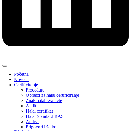
Početna
Novosti
Certificiranje
Procedura
Obrasci za halal certificiranje
Znak halal kvalitete
Audit
Halal certifikat
Halal Standard BAS
Aditivi
Prigovori i žalbe