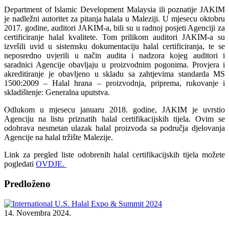
Department of Islamic Development Malaysia ili poznatije JAKIM
je nadležni autoritet za pitanja halala u Maleziji.
U mjesecu oktobru
2017. godine, auditori
JAKIM-a, bili su u radnoj posjeti Agenciji za
certificiranje halal kvalitete. Tom prilikom auditori JAKIM
-a su
izvršili uvid u sistemsku dokumentaciju halal certificiranja, te se
neposredno uvjerili u način audita i nadzora kojeg auditori i
saradnici Agencije obavljaju u proizvodnim pogonima. Provjera i
akreditiranje je obavljeno u skladu sa zahtjevima standarda MS
1500:2009 – Halal hrana – proizvodnja, priprema, rukovanje i
skladištenje: Generalna uputstva.
Odlukom u mjesecu januaru 2018. godine, JAKIM je uvrstio
Agenciju na listu priznatih halal certifikacijskih tijela. Ovim se
odobrava nesmetan ulazak halal proizvoda sa područja djelovanja
Agencije na halal tržište Malezije.
Link za pregled liste odobrenih halal certifikacijskih tijela možete
pogledati
OVDJE.
Predloženo
14. Novembra 2024.