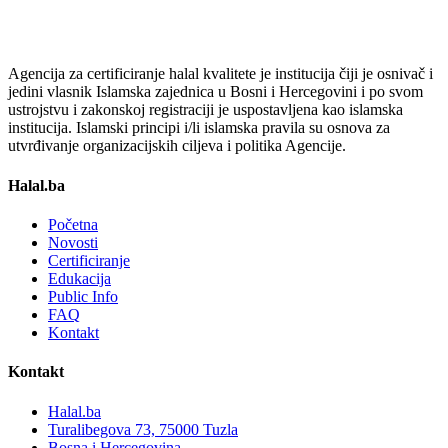
Agencija za certificiranje halal kvalitete je institucija čiji je osnivač i
jedini vlasnik Islamska zajednica u Bosni i Hercegovini i po svom
ustrojstvu i zakonskoj registraciji je uspostavljena kao islamska
institucija. Islamski principi i/li islamska pravila su osnova za
utvrđivanje organizacijskih ciljeva i politika Agencije.
Halal.ba
Početna
Novosti
Certificiranje
Edukacija
Public Info
FAQ
Kontakt
Kontakt
Halal.ba
Turalibegova 73, 75000 Tuzla
Bosna i Hercegovina