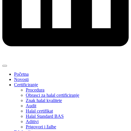
Početna
Novosti
Certificiranje
Procedura
Obrasci za halal certificiranje
Znak halal kvalitete
Audit
Halal certifikat
Halal Standard BAS
Aditivi
Prigovori i žalbe