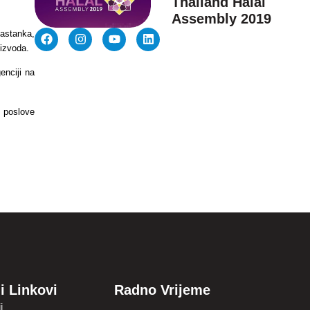
Thailand Halal
Assembly 2019
sastanka,
oizvoda.
enciji na
e poslove
i Linkovi
Radno Vrijeme
i