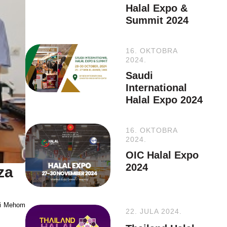
Halal Expo &
Summit 2024
16. OKTOBRA
2024.
Saudi
International
Halal Expo 2024
16. OKTOBRA
2024.
OIC Halal Expo
2024
za
m i Mehom
22. JULA 2024.