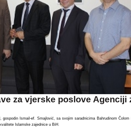
ve za vjerske poslove Agenciji 
iH, gospodin Ismail-ef. Smajlović, sa svojim saradnicima Bahrudinom Čolo
l kvalitete Islamske zajednice u BiH.