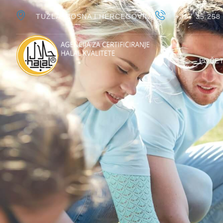
TUZLA, BOSNA I HERCEGOVINA
+387 35 258
POČE