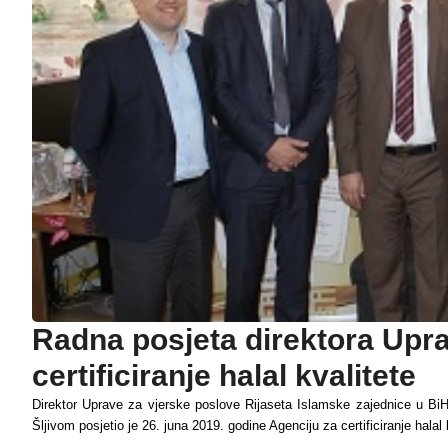
Radna posjeta direktora Upra
certificiranje halal kvalitete
Direktor Uprave za vjerske poslove Rijaseta Islamske zajednice u B
Šljivom posjetio je 26. juna 2019. godine Agenciju za certificiranje hala