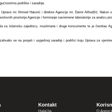
mogućnostima podrške i saradnje.
k Uprave mr. Ahmed Hatunić i direktor Agencije mr. Damir Alihodžić. Nakon 
 poslovnih prostorija Agencije i formiranje savremene laboratorije za analizu pr
lala za Islamsku zajednicu, muslimane i druge konzumente te je čestitao Ag
ć, zahvalio se na posjeti i uspješnoj saradnji i podršci koju Uprava za vjersk
a
Kontakt
Korisn
Halal.ba
O Agencij