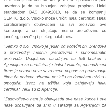
utvrđeno je da su ispunjeni zahtjeve propisani Halal
standardom BAS 1049:2010, te da se kompaniji
SEMKO d.o.o. Visoko može uručiti halal certifikat. Halal
certificiranjem obuhvaćeni su svi proizvodi ove
kompanije a oni uključuju mesne prerađevine od
junećeg, goveđeg i pilećeg halal mesa.
“Semko d.o.o. Visoko je jedan od vodećih bh. brendova
u proizvodnji mesnih prerađevina i suhomesnatih
proizvoda. Uspješnom saradnjom sa BBI bnakom i
Agencijom za certificiranje halal kvalitete, menadžment
firme je otvorio nove savremene pogone za proizvodnju
čime će dodatno učvrstiti poziciju na domaćem tržištu i
omogućiti izvoz na tržišta koja zahtjevaju halal
certifikat” rekli su iz Agencije.
“Zadovoljstvo nam je obavijestiti sve nase kupce i sve
nase dobavljace da smo u saradnji sa Agencijom za