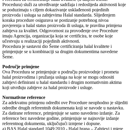
Procedura) služi za utvrđivanje sadržaja i redoslijeda aktivnosti koje
se poduzimaju s ciljem dokazivanje usklađenosti pojedinih
proizvoda i usluga sa zahtjevima Halal standarda. Slijeđenjem
koraka procedure osigurava se postizanje potrebnog nivoa
povjerenja u halal status proizvoda ili usluga, te pravilna primjena
zahtjeva za kvalitet. Odgovornost za provođenje ove Procedure
imaju Agencija, organizacija koja se certificira, te osobe koje
učestvuju u realizaciji pojedinih aktivnosti.
Procedura je sastavni dio Šeme certificiranja halal kvalitete i
primjenjuje se u kombinaciji sa drugim dokumentima navedene
Šeme.
Područje primjene
Ova Procedura se primjenjuje u području proizvodnje i prometa
halal proizvodima i pružanja usluga na koje se mogu odnositi
zahtjevi definirani u halal standardu i drugim normativnim aktima
koji utvrđuju zahtjeve za halal proizvode i usluge.
Normativne reference
Za adekvatnu primjenu odredbi ove Procedure neophodno je slijediti
odredbe drugih referentnih dokumenata koji se navode u nastavku.
Za datirane reference, primjenjuje se samo navedeno izdanje. Za
reference bez navedene godine, primjenjuje se najnovije izdanje
referentnog dokumenta, uključujući izmjene i dopune.
a) BAS Halal standard 1049:2010 - Halal hrana – Zahtjevi i mjere