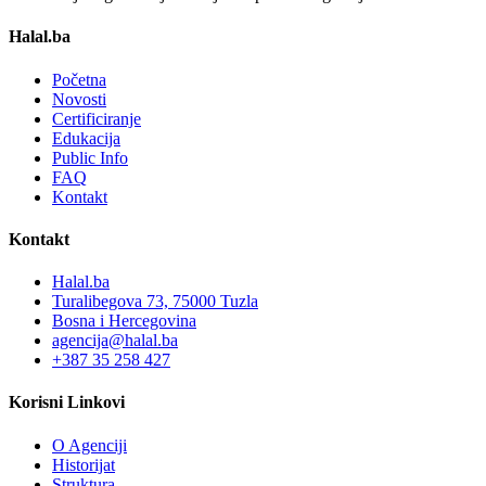
Halal.ba
Početna
Novosti
Certificiranje
Edukacija
Public Info
FAQ
Kontakt
Kontakt
Halal.ba
Turalibegova 73, 75000 Tuzla
Bosna i Hercegovina
agencija@halal.ba
+387 35 258 427
Korisni Linkovi
O Agenciji
Historijat
Struktura