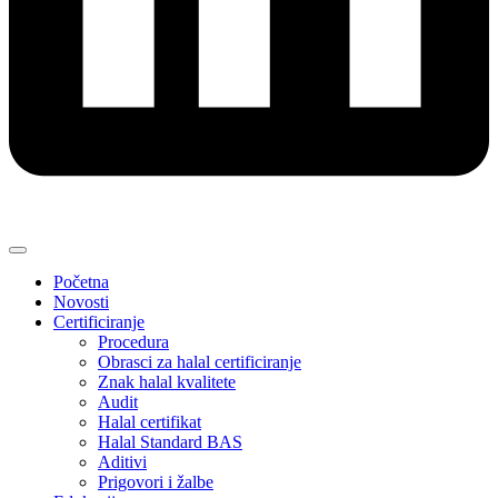
Početna
Novosti
Certificiranje
Procedura
Obrasci za halal certificiranje
Znak halal kvalitete
Audit
Halal certifikat
Halal Standard BAS
Aditivi
Prigovori i žalbe