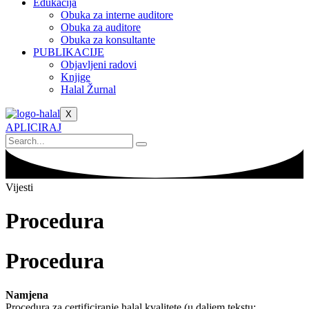
Edukacija
Obuka za interne auditore
Obuka za auditore
Obuka za konsultante
PUBLIKACIJE
Objavljeni radovi
Knjige
Halal Žurnal
X
APLICIRAJ
Vijesti
Procedura
Procedura
Namjena
Procedura za certificiranje halal kvalitete (u daljem tekstu: