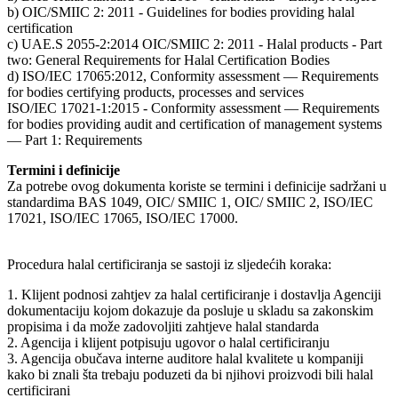
b) OIC/SMIIC 2: 2011 - Guidelines for bodies providing halal
certification
c) UAE.S 2055-2:2014 OIC/SMIIC 2: 2011 - Halal products - Part
two: General Requirements for Halal Certification Bodies
d) ISO/IEC 17065:2012, Conformity assessment — Requirements
for bodies certifying products, processes and services
ISO/IEC 17021-1:2015 - Conformity assessment — Requirements
for bodies providing audit and certification of management systems
— Part 1: Requirements
Termini i definicije
Za potrebe ovog dokumenta koriste se termini i definicije sadržani u
standardima BAS 1049, OIC/ SMIIC 1, OIC/ SMIIC 2, ISO/IEC
17021, ISO/IEC 17065, ISO/IEC 17000.
Procedura halal certificiranja se sastoji iz sljedećih koraka:
1. Klijent podnosi zahtjev za halal certificiranje i dostavlja Agenciji
dokumentaciju kojom dokazuje da posluje u skladu sa zakonskim
propisima i da može zadovoljiti zahtjeve halal standarda
2. Agencija i klijent potpisuju ugovor o halal certificiranju
3. Agencija obučava interne auditore halal kvalitete u kompaniji
kako bi znali šta trebaju poduzeti da bi njihovi proizvodi bili halal
certificirani