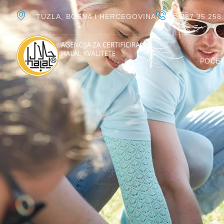
TUZLA, BOSNA I HERCEGOVINA
+387 35 258
POČE