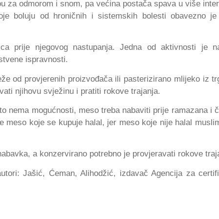
bu za odmorom i snom, pa većina postača spava u više inter
e boluju od hroničnih i sistemskih bolesti obavezno j
ca prije njegovog nastupanja. Jedna od aktivnosti je n
stvene ispravnosti.
eže od provjerenih proizvođača ili pasterizirano mlijeko iz tr
ati njihovu svježinu i pratiti rokove trajanja.
to nema mogućnosti, meso treba nabaviti prije ramazana i č
e meso koje se kupuje halal, jer meso koje nije halal musli
abavka, a konzervirano potrebno je provjeravati rokove traj
utori: Jašić, Ćeman, Alihodžić, izdavač Agencija za certifi