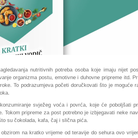
agledavanja nutritivnih potreba osoba koje imaju nijet post
vanje organizma postu, emotivne i duhovne pripreme itd. P
roke. To podrazumjeva početi doručkovati što je moguće ra
oka.
konzumiranje svježeg voća i povrća, koje će poboljšati p
rije. Tokom pripreme za post potrebno je izbjegavati neke nav
o su čokolada, kafa, čaj i slična pića.
S obzirom na kratko vrijeme od teravije do sehura ovo vrije