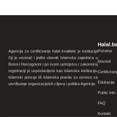
Halal.b
Početna
Agencija za certificiranje halal kvalitete je institucija
čiji je osnivač i jedini vlasnik Islamska zajednica u
Novosti
Bosni i Hercegovini i po svom ustrojstvu i zakonskoj
registraciji je uspostavljena kao islamska institucija.
Certificiran
Islamski principi i/li islamska pravila su osnova za
Edukacija
utvrđivanje organizacijskih ciljeva i politika Agencije.
Public Info
FAQ
Kontakt