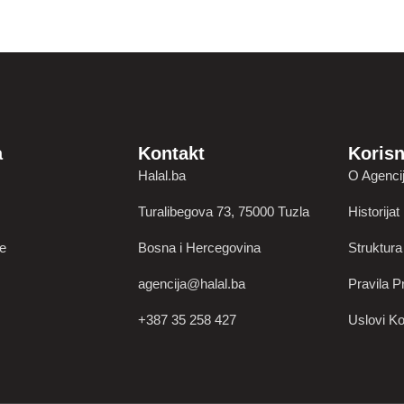
a
Kontakt
Korisn
Halal.ba
O Agencij
Turalibegova 73, 75000 Tuzla
Historijat
je
Bosna i Hercegovina
Struktura
agencija@halal.ba
Pravila Pr
+387 35 258 427
Uslovi Ko