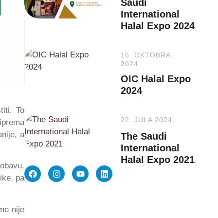
Saudi
International
Halal Expo 2024
16. OKTOBRA
2024.
OIC Halal Expo
2024
iti. To
22. JULA 2024.
riprema
nije, a
The Saudi
International
Halal Expo 2021
robavu,
ike, pa
me nije