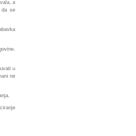
vala, a
e da se
abavka
govine.
uvati u
mani ne
anja.
ciranje