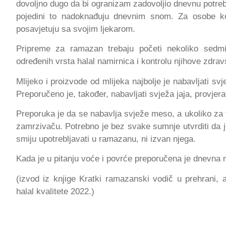
dovoljno dugo da bi ogranizam zadovoljio dnevnu potre
pojedini to nadoknađuju dnevnim snom. Za osobe koj
posavjetuju sa svojim ljekarom.
Pripreme za ramazan trebaju početi nekoliko sedmi
određenih vrsta halal namirnica i kontrolu njihove zdrav
Mlijeko i proizvode od mlijeka najbolje je nabavljati svj
Preporučeno je, također, nabavljati svježa jaja, provjerav
Preporuka je da se nabavlja svježe meso, a ukoliko za 
zamrzivaču. Potrebno je bez svake sumnje utvrditi da j
smiju upotrebljavati u ramazanu, ni izvan njega.
Kada je u pitanju voće i povrće preporučena je dnevna n
(izvod iz knjige Kratki ramazanski vodič u prehrani, a
halal kvalitete 2022.)