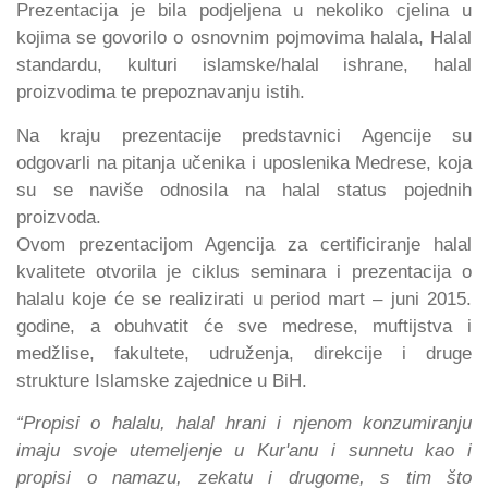
Prezentacija je bila podjeljena u nekoliko cjelina u
kojima se govorilo o osnovnim pojmovima halala, Halal
standardu, kulturi islamske/halal ishrane, halal
proizvodima te prepoznavanju istih.
Na kraju prezentacije predstavnici Agencije su
odgovarli na pitanja učenika i uposlenika Medrese, koja
su se naviše odnosila na halal status pojednih
proizvoda.
Ovom prezentacijom Agencija za certificiranje halal
kvalitete otvorila je ciklus seminara i prezentacija o
halalu koje će se realizirati u period mart – juni 2015.
godine, a obuhvatit će sve medrese, muftijstva i
medžlise, fakultete, udruženja, direkcije i druge
strukture Islamske zajednice u BiH.
“Propisi o halalu, halal hrani i njenom konzumiranju
imaju svoje utemeljenje u Kur'anu i sunnetu kao i
propisi o namazu, zekatu i drugome, s tim što