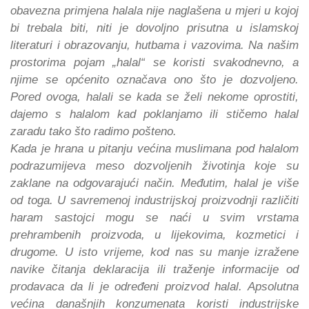
obavezna primjena halala nije naglašena u mjeri u kojoj
bi trebala biti, niti je dovoljno prisutna u islamskoj
literaturi i obrazovanju, hutbama i vazovima. Na našim
prostorima pojam „halal“ se koristi svakodnevno, a
njime se općenito označava ono što je dozvoljeno.
Pored ovoga, halali se kada se želi nekome oprostiti,
dajemo s halalom kad poklanjamo ili stičemo halal
zaradu tako što radimo pošteno.
Kada je hrana u pitanju većina muslimana pod halalom
podrazumijeva meso dozvoljenih životinja koje su
zaklane na odgovarajući način. Međutim, halal je više
od toga. U savremenoj industrijskoj proizvodnji različiti
haram sastojci mogu se naći u svim vrstama
prehrambenih proizvoda, u lijekovima, kozmetici i
drugome. U isto vrijeme, kod nas su manje izražene
navike čitanja deklaracija ili traženje informacije od
prodavaca da li je određeni proizvod halal. Apsolutna
većina današnjih konzumenata koristi industrijske