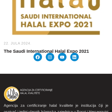
22. JULA 2024.
The Saudi International Halal Expo 2021
Agencija za certificiranje halal kvalitete je institucija čiji je
osnivač i jedini vlasnik Islamska zajednica u Bosni i Hercegovini