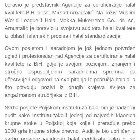
boravio je predstavnik Agencije za certificiranje halal
kvalitete BiH, dr.sc. Mirsad Arnautalić. Na poziv Muslim
World League i Halal Makka Mukerrema Co., dr. sc.
Arnuatalić je boravio u svojstvu auditora halal kvalitete
iz oblasti islamskih propisa i halal standardizacije.
Ovom posjetom i saradnjom je još jednom potvrđen
ugled i profesionalan rad Agencije za certificiranje halal
kvalitete iz BiH, gdje je svojom pozicijom, znanjem i
stručno osposobljenim saradnicima spremna da
učestvuje i odgovori na sva pitanja iz područja halala, a
što potvđuju pozivi iz drugih krajeva svijeta za
angažmanom stručnjaka iz BiH.
Svrha posjete Poljskom institutu za halal bio je nadzorni
audit kako Institutu tako i jednoj od najvećih klaonica
krupne stoke u Poljskoj koja kolje i prerađuje preko
1000 grla krupne stoke dnevno. Audit je bio upriličen u
svrhu provjere validnosti halal certifikata kako bi se