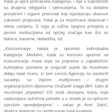
Halal je opće prihvaćena kategorija, i nije u suprotnosti
sa drugima religijama i vjerovanjima. To su dodatno
provjereni i sigurni proizvodi koji ispunjavaju obaveze
zakonom propisane. Halal je za muslimane obavezan i
nema zamjenu. S toga je važna njegova primjena u
javnim institucijama od općeg značaja kao što su
bolnice, kasarne, obdaništa, itd.
„Konzumiranje halala je općenito individualna
kategorija. Međutim, kada su korisnici upućeni na
konzumiranje hrane koja se priprema u zajedničkim
kuhinjama, potrebno je osigurati uvjete da muslimani
dobiju halal hranu. U tom smislu Agencija će nastaviti
saradnju sa Vojinim muftijstvom i drugim
organizacijskim dijelovima Oružanih snaga BiH, kako bi
muslimani pripadnici OS imali dostupnu hranu koja
zadovoljava nutritivne potrebe a u skladu je sa njihovim
vjerskim opredjeljenjima“ – rekao je Amir Sakić,
direktor Agencije za certificiranje halal kvalitete.