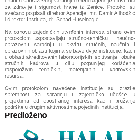
i naučno-obrazovnoj saradnji između Agencije i Instituta
za zdravlje i sigurnost hrane iz Zenice. Protokol su
svečano potpisali direktor Agencije, mr. Damir Alihodžić
i direktor Instituta, dr. Senad Huseinagić.
Na osnovu zajedničkih utvrđenih interesa strane ovim
protokolom uspostavljaju stručno-tehničku i naučno-
obrazovnu saradnju u okviru stručnih, naučnih i
obrazovnih oblasti kojima se bave dvije institucije, kao i
u oblasti akreditovanih laboratorijskih ispitivanja i obuke
stručnih kadrova u cilju potpunijeg korišćenja
raspoloživih tehničkih, materijalnih i kadrovskih
resursa.
Ovim protokolom navedene institucije su izrazile
spremnost za saradnju i zajedničko učešće u
projektima od obostranog interesa kao i pružanje
podrške u drugim aktivnostima pojedinih institucija.
Predloženo