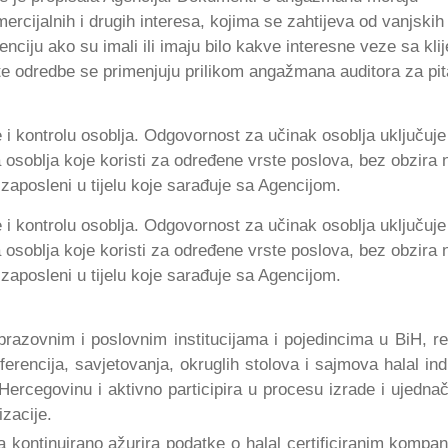
ercijalnih i drugih interesa, kojima se zahtijeva od vanjskih
enciju ako su imali ili imaju bilo kakve interesne veze sa kli
ste odredbe se primenjuju prilikom angažmana auditora za pit
 i kontrolu osoblja. Odgovornost za učinak osoblja uključuje
 osoblja koje koristi za određene vrste poslova, bez obzira 
zaposleni u tijelu koje sarađuje sa Agencijom.
 i kontrolu osoblja. Odgovornost za učinak osoblja uključuje
 osoblja koje koristi za određene vrste poslova, bez obzira 
zaposleni u tijelu koje sarađuje sa Agencijom.
razovnim i poslovnim institucijama i pojedincima u BiH, re
erencija, savjetovanja, okruglih stolova i sajmova halal indu
rcegovinu i aktivno participira u procesu izrade i ujedna
izacije.
a kontinuirano ažurira podatke o halal certificiranim kompan