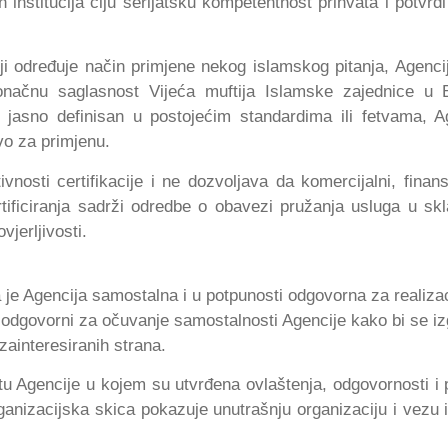
 institucija čiju šerijatsku kompetentnost prihvata i potvrdi
oji određuje način primjene nekog islamskog pitanja, Agencij
načnu saglasnost Vijeća muftija Islamske zajednice u 
e jasno definisan u postojećim standardima ili fetvama, A
tvo za primjenu.
osti certifikacije i ne dozvoljava da komercijalni, finansij
certificiranja sadrži odredbe o obavezi pružanja usluga u sk
vjerljivosti.
 je Agencija samostalna i u potpunosti odgovorna za realizac
su odgovorni za očuvanje samostalnosti Agencije kako bi se iz
 zainteresiranih strana.
tu Agencije u kojem su utvrđena ovlaštenja, odgovornosti i p
ganizacijska skica pokazuje unutrašnju organizaciju i vezu