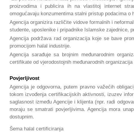
proizvodima i publicira ih na vlastitoj internet st
omogućavaju konzumentima stalni pristup podacima o h
Agencija organizira različite vidove formalnih i neform
studente, uposlenike i pripadnike Islamske zajednice, pred
Agencija podržava rad organizacija koje se bave prom
promocijom halal industrije.
Agencija sarađuje sa brojnim međunarodnim organizac
certifikate od vjerodostojnih međunarodnih organizacija z
Povjerljivost
Agencija je odgovorna, putem pravno važećih obligacij
tokom izvođenja certifikacijskih aktivnosti, izuzev info
saglasnost između Agencije i klijenta (npr. radi odgova
moraju se smatrati povjerljivima. Agencija mora unapri
dostupnim.
Šema halal certificiranja