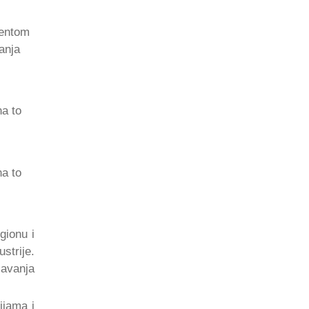
jentom
anja
na to
na to
gionu i
strije.
čavanja
ijama i