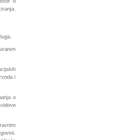
govor o
iranja.
sluga.
siranim
cijskih
izvoda i
nanja o
 vidove
pravnim
govini.