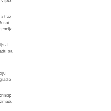
 Vijeće
a traži
Bosni i
gencija
ski ili
ladu sa
iju
gradio
rincipi
 između