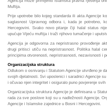
Agencija može primijeniti islamska pravna rješenja onih
Muftija.
Prije upotrebe bilo kojeg standarda ili akta Agencije k
saglasnost Upravnog odbora i, kada je potrebno, ko
Hercegovini. Svako novo pitanje čiji halal status nij
upućuje Vijeću muftija i traži njihovo tumačenje i uputs
Agencija je odgovorna za nepristrasno provođenje aktivn
drugi pritisci utiču na nepristrasnost. Politika halal 
principima otvorenosti, nepristrasnosti, nezavisnosti i po
Organizacijska struktura
Odlukom o osnivanju i Statutom Agencije
utvrđeno je da
svojih djelatnosti. Svi uposlenici i saradnici Agencije 
i očuvao njen integritet i osiguralo puno povjerenje svih
Organizacijska struktura Agencije je definisana u Statu
rada za sve poslove koji su u nadležnosti Agencije. Or
Agencije i Islamske zajednice u Bosni i Hercegovini.