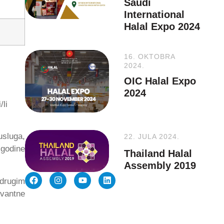
Saudi
International
Halal Expo 2024
16. OKTOBRA
2024.
OIC Halal Expo
2024
/li
usluga,
22. JULA 2024.
 godine
Thailand Halal
Assembly 2019
 drugim
evantne