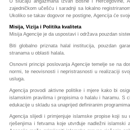
U slučaju angažmana izvan Bosne i Hercegovine, Age
zajedničkom učešću i saradnji sa lokalno registriranom 
Ukoliko se takav dogovor ne postigne, Agencija će svoje
Misija, Vizija i Politika kvaliteta
Misija Agencije je da uspostavi i održava pouzdan sistem 
Biti globalno priznata halal institucija, pouzdan ga
stranama u oblasti halala.
Osnovni principi poslovanja Agencije temelje se na dosl
normi, te neovisnosti i nepristrasnosti u realizaciji svoj
usluga.
Agencija provodi aktivne politike i mjere kako bi osig
islamskim pravilima i propisima o halalu i haramu. S ci
edukacije u skladu sa unaprijed definiranim programima 
Agencija slijedi i primjenjuje islamske propise koji s
rješenjima i fetvama koje utvrđuje nadležni islamski a