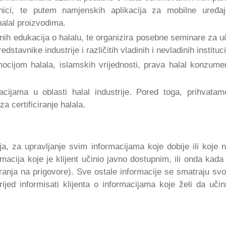
ranici, te putem namjenskih aplikacija za mobilne uređa
alal proizvodima.
alnih edukacija o halalu, te organizira posebne seminare za u
stavnike industrije i različitih vladinih i nevladinih instituci
ocijom halala, islamskih vrijednosti, prava halal konzume
ijama u oblasti halal industrije. Pored toga, prihvatam
a certificiranje halala.
a, za upravljanje svim informacijama koje dobije ili koje 
rmacija koje je klijent učinio javno dostupnim, ili onda kada 
ranja na prigovore). Sve ostale informacije se smatraju svo
jed informisati klijenta o informacijama koje želi da učin