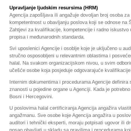
Upravljanje ljudskim resursima (HRM)
Agencija zapošljava ili angažuje dovoljan broj osoba za s
kompetentnost u obavljanju poslova koji se odnose na Še
Zahtjevi za kvalifikacije, kompetencije i radno iskustvo
propisa i međunarodnih standarda.
Svi uposlenici Agencije i osoblje koje je uključeno u audi
stručno osposobljeni u relevantnim oblastima i posvećen
halal. Na svakom organizacijskom nivou, u svim odborim
učešće osobe koja posjeduje odgovarajuće kvalifikacije 
Internim dokumentima i procedurama Agencije definira s
znanosti u pojedine organe u Agenciji. Kada je potrebn
Bosni i Hercegovini.
U poslovima halal certificiranja Agencija angažira vla
angažmanu. Sve osobe koje Agencija angažira u poslovima 
auditori i tehnički eksperti, moraju potpisati ugovor il
posao obavljati u skladu sa pravilima i procedurama k