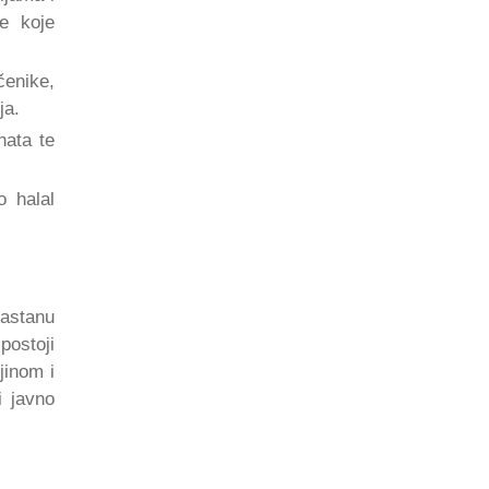
je koje
čenike,
ja.
nata te
o halal
nastanu
postoji
jinom i
i javno