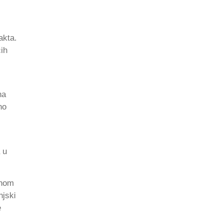
akta.
ćih
na
no
 u
enom
njski
e