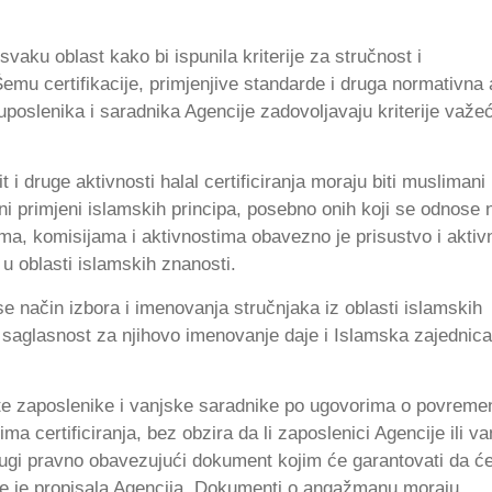
vaku oblast kako bi ispunila kriterije za stručnost i
mu certifikacije, primjenjive standarde i druga normativna 
 uposlenika i saradnika Agencije zadovoljavaju kriterije važe
t i druge aktivnosti halal certificiranja moraju biti muslimani
i primjeni islamskih principa, posebno onih koji se odnose 
a, komisijama i aktivnostima obavezno je prisustvo i aktiv
u oblasti islamskih znanosti.
e način izbora i imenovanja stručnjaka iz oblasti islamskih
o saglasnost za njihovo imenovanje daje i Islamska zajednica
stite zaposlenike i vanjske saradnike po ugovorima o povrem
certificiranja, bez obzira da li zaposlenici Agencije ili va
i drugi pravno obavezujući dokument kojim će garantovati da ć
oje je propisala Agencija. Dokumenti o angažmanu moraju