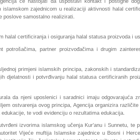
ncija će nastojati da uspostavi kontakt i postigne do
islamskom zajednicom u realizaciji aktivnosti halal certific
 poslove samostalno realizirati.
halal certificiranja i osiguranja halal statusa proizvoda i u
rant potrošačima, partner proizvođačima i drugim zaintere
jednoj primjeni islamskih principa, zakonskih i standardiza
ih djelatnosti i potvrđivanju halal statusa certificiranih pro
urala da njeni uposlenici i saradnici imaju odgovarajuća z
ljem ostvarenja ovog principa, Agencija organizira različite
edukacije, te vodi evidenciju o rezultatima edukacija.
u utvrđeni izvorima islamskog učenja Kur'anu i Sunnetu, te 
utoritet Vijeće muftija Islamske zajednice u Bosni i Herce