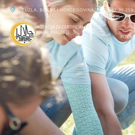
TUZLA, BOSNA I HERCEGOVINA
+387 35 258
POČE