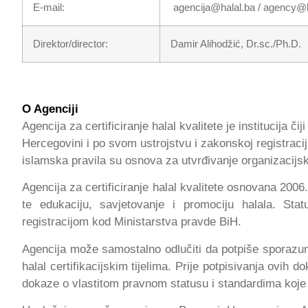
E-mail:
agencija@halal.ba
/
agency@h
Direktor/director:
Damir Alihodžić, Dr.sc./Ph.D.
O Agenciji
Agencija za certificiranje halal kvalitete je institucija či
Hercegovini i po svom ustrojstvu i zakonskoj registraciji 
islamska pravila su osnova za utvrđivanje organizacijskih
Agencija za certificiranje halal kvalitete osnovana 2006
te edukaciju, savjetovanje i promociju halala. Sta
registracijom kod Ministarstva pravde BiH.
Agencija može samostalno odlučiti da potpiše sporazume
halal certifikacijskim tijelima. Prije potpisivanja ovih
dokaze o vlastitom pravnom statusu i standardima koje