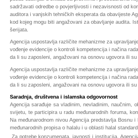
sadržavati odredbe o povjerljivosti i nezavisnosti od kom
auditora i vanjskih tehničkih eksperata da obavijeste Ag
kod kojeg mogu biti angažovani za obavljanje audita. I
šerijata.
Agencija uspostavlja različite mehanizme za upravljanje
vođenje evidencije o kontroli kompetencija i načina rada
da li su zaposleni, angažovani na osnovu ugovora ili su 
Agencija uspostavlja različite mehanizme za upravljanje
vođenje evidencije o kontroli kompetencija i načina rada
da li su zaposleni, angažovani na osnovu ugovora ili su 
Saradnja, društvena i islamska odgovornost
Agencija sarađuje sa vladinim, nevladinim, naučnim, ob
svijetu, te participira u radu međunarodnih foruma, konf
Na međunarodnom nivou Agencija predstavlja Bosnu i He
međunarodnih propisa o halalu i u oblasti halal standard
Za potrebe konzumenata, javnosti i institucija, Agencij