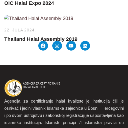
OIC Halal Expo 2024
22. JULA 2024.
Thailand Halal Assembly 2019
Agencija za certificiranje halal kvalitete je institucija čiji je
osnivač i jedini vlasnik Islamska zajednica u Bosni i Hercegovini
i po svom ustrojstvu i zakonskoj registraciji je uspostavljena kao
islamska institucija. Islamski principi i/li islamska pravila su