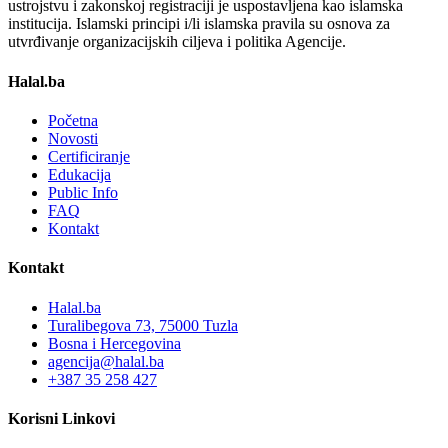
ustrojstvu i zakonskoj registraciji je uspostavljena kao islamska
institucija. Islamski principi i/li islamska pravila su osnova za
utvrđivanje organizacijskih ciljeva i politika Agencije.
Halal.ba
Početna
Novosti
Certificiranje
Edukacija
Public Info
FAQ
Kontakt
Kontakt
Halal.ba
Turalibegova 73, 75000 Tuzla
Bosna i Hercegovina
agencija@halal.ba
+387 35 258 427
Korisni Linkovi