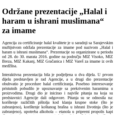
Održane prezentacije „Halal i
haram u ishrani muslimana“
za imame
Agencija za certificiranje halal kvalitete je u saradnji sa Sarajevskim
muftijstvom održala prezentacije za imame pod nazivom „Halal i
haram u ishrani muslimana“. Prezentacije su organizirane u periodu
od 28. do 30. marata 2016. godine na području MIZ Visoko, MIZ
Breza, MIZ Kakanj, MIZ Gračanica i MIZ Vareš za imame iz ovih
medžlisa.
Interaktivna prezentacija bila je podjeljena u dva dijela. U prvom
dijelu predstavljen je rad Agencije, a u drugi dio prezentacije
obuhvatio je procedure halal certificiranja. Posebno interesovanje
pristutnih pobudilo je upoznavanje sa prekrivenim haramima u
proizvodima. Drugi dio je inicirao i najviše pitanja na koja su
predstavnici Agencije dali odgovore. Pitanja su se odnosila na:
korištenje različitih pištolja kod klanja krupne stoke (što je
zabranjeno), korištenje koštanog brašna u ishrani životinja (što je
zabranjeno), upotreba alkohola – etanola u pripremi propolis kapi