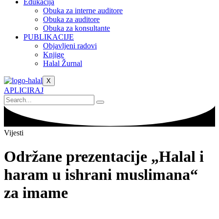
Edukacija
Obuka za interne auditore
Obuka za auditore
Obuka za konsultante
PUBLIKACIJE
Objavljeni radovi
Knjige
Halal Žurnal
X
APLICIRAJ
Vijesti
Održane prezentacije „Halal i
haram u ishrani muslimana“
za imame