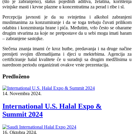
(što je zabranjeno), status pojednih aditiva, želatina, korištenja
svinjske masti i krvne plazme u koncentratima za perad i ribe i sl.
Percepcija javnosti je da su svinjetina i alkohol zabranjeni
muslimanima za konzumiranje i da se toga trebaju čuvati prilikom
odabira i konzmiranja hrane i pića. Međutim, vrlo često se oharame
drugim stvarima za koje ne pretpostave da u sebi mogu imati haram
– zabranjene sastojke.
Stečena znanja imami će kroz hutbe, predavanja i na druge načine
prenijeti svojim džematlijama i djeci u mektebima. Agencija za
certificiranje halal kvalitete će u suradnji sa drugim medžlisima u
narednom periodu organizirati ovakve vrste prezentacija.
Predloženo
14. Novembra 2024.
International U.S. Halal Expo &
Summit 2024
16. Oktobra 2024.