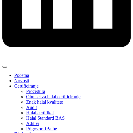
Početna
Novosti
Certificiranje
Procedura
Obrasci za halal certificiranje
Znak halal kvalitete
Audit
Halal certifikat
Halal Standard BAS
Aditivi
Prigovori i žalbe