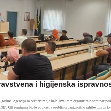
ravstvena i higijenska ispravno
godine, Agencija za certificiranje halal kvalitete organizirala seminar pod
ilj seminara bio je edukacija osoblja organizacija o zahtjevima za kva