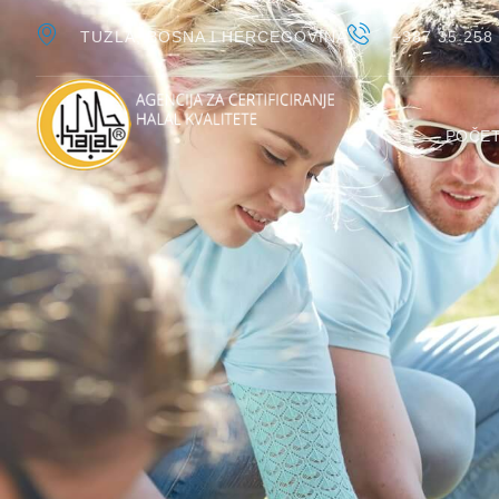
TUZLA, BOSNA I HERCEGOVINA
+387 35 258
POČE