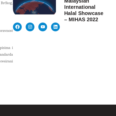
Malaysian
 Brčkog,
International
Halal Showcase
– MIHAS 2022
spravnost
pisima i
standarda
eresirani