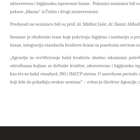
zdravstvenu i higijensku ispravnost hrane. Polaznici seminara bili
pekare „Macan“ iz Čelića i drugi zainteresirani.
Predavači na seminaru bili su prof. dr. Midhat Jašić, dr. Damir Alihodž
Seminar je obuhvatio teme koje pokrivaju higijenu i sanitaciju u pr
hrane, integraciju standarda kvalitete hrane sa posebnim osvrtom n
„Agencija za certificiranje halal kvalitete shodno iskazanim potr
odredbama kojima se definiše kvalitet, zdravstvena i higijenska is
kao što su halal standard, ISO i HACCP sistem. U narednom periodu Ag
koji žele da pohađaju ovakav seminar“ – rekao je direktor Agencije, 