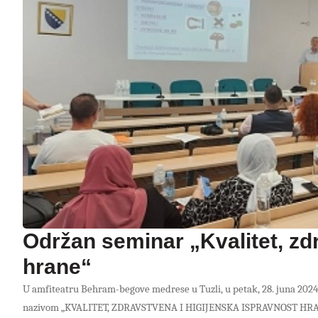
Održan seminar „Kvalitet, zd
hrane“
U amfiteatru Behram-begove medrese u Tuzli, u petak, 28. juna 2024. 
nazivom „KVALITET, ZDRAVSTVENA I HIGIJENSKA ISPRAVNOST HRANE“. C