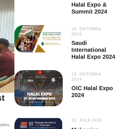
Halal Expo &
Summit 2024
16. OKTOBRA
2024.
Saudi
International
Halal Expo 2024
16. OKTOBRA
2024.
OIC Halal Expo
2024
st
22. JULA 2024.
litet,