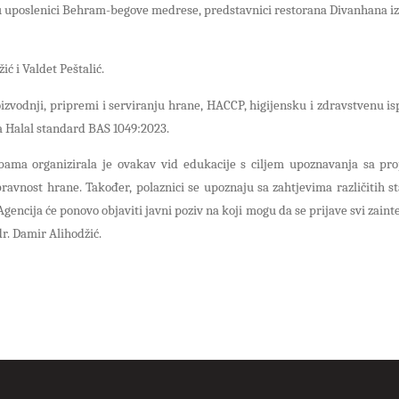
 su uposlenici Behram-begove medrese, predstavnici restorana Divanhana iz
ić i Valdet Peštalić.
oizvodnji, pripremi i serviranju hrane, HACCP, higijensku i zdravstvenu i
a Halal standard BAS 1049:2023.
ebama organizirala je ovakav vid edukacije s ciljem upoznavanja sa pro
pravnost hrane. Također, polaznici se upoznaju sa zahtjevima različitih 
encija će ponovo objaviti javni poziv na koji mogu da se prijave svi zaint
dr. Damir Alihodžić.