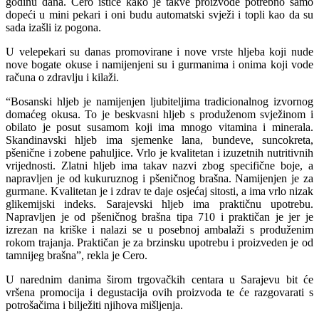
godinu dana. Cero ističe kako je takve proizvode potrebno samo
dopeći u mini pekari i oni budu automatski svježi i topli kao da su
sada izašli iz pogona.
U velepekari su danas promovirane i nove vrste hljeba koji nude
nove bogate okuse i namijenjeni su i gurmanima i onima koji vode
računa o zdravlju i kilaži.
“Bosanski hljeb je namijenjen ljubiteljima tradicionalnog izvornog
domaćeg okusa. To je beskvasni hljeb s produženom svježinom i
obilato je posut susamom koji ima mnogo vitamina i minerala.
Skandinavski hljeb ima sjemenke lana, bundeve, suncokreta,
pšenične i zobene pahuljice. Vrlo je kvalitetan i izuzetnih nutritivnih
vrijednosti. Zlatni hljeb ima takav nazvi zbog specifične boje, a
napravljen je od kukuruznog i pšeničnog brašna. Namijenjen je za
gurmane. Kvalitetan je i zdrav te daje osjećaj sitosti, a ima vrlo nizak
glikemijski indeks. Sarajevski hljeb ima praktičnu upotrebu.
Napravljen je od pšeničnog brašna tipa 710 i praktičan je jer je
izrezan na kriške i nalazi se u posebnoj ambalaži s produženim
rokom trajanja. Praktičan je za brzinsku upotrebu i proizveden je od
tamnijeg brašna”, rekla je Cero.
U narednim danima širom trgovačkih centara u Sarajevu bit će
vršena promocija i degustacija ovih proizvoda te će razgovarati s
potrošačima i bilježiti njihova mišljenja.