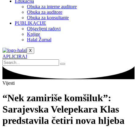
Edukacija
Obuka za interne auditore
Obuka za auditore
Obuka za konsultante
PUBLIKACIJE
Objavljeni radovi
Knjige
Halal Žurnal
X
APLICIRAJ
Vijesti
“Nek zamiriše komšiluk”:
Sarajevska Velepekara Klas
predstavila četiri nova hljeba