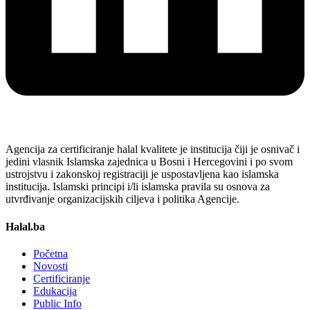
Agencija za certificiranje halal kvalitete je institucija čiji je osnivač i
jedini vlasnik Islamska zajednica u Bosni i Hercegovini i po svom
ustrojstvu i zakonskoj registraciji je uspostavljena kao islamska
institucija. Islamski principi i/li islamska pravila su osnova za
utvrđivanje organizacijskih ciljeva i politika Agencije.
Halal.ba
Početna
Novosti
Certificiranje
Edukacija
Public Info