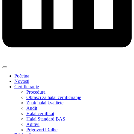
Početna
Novosti
Certificiranje
Procedura
Obrasci za halal certificiranje
Znak halal kvalitete
Audit
Halal certifikat
Halal Standard BAS
Aditivi
Prigovori i žalbe