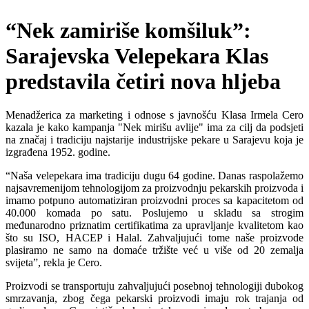
“Nek zamiriše komšiluk”:
Sarajevska Velepekara Klas
predstavila četiri nova hljeba
Menadžerica za marketing i odnose s javnošću Klasa Irmela Cero
kazala je kako kampanja "Nek mirišu avlije" ima za cilj da podsjeti
na značaj i tradiciju najstarije industrijske pekare u Sarajevu koja je
izgrađena 1952. godine.
“Naša velepekara ima tradiciju dugu 64 godine. Danas raspolažemo
najsavremenijom tehnologijom za proizvodnju pekarskih proizvoda i
imamo potpuno automatiziran proizvodni proces sa kapacitetom od
40.000 komada po satu. Poslujemo u skladu sa strogim
međunarodno priznatim certifikatima za upravljanje kvalitetom kao
što su ISO, HACEP i Halal. Zahvaljujući tome naše proizvode
plasiramo ne samo na domaće tržište već u više od 20 zemalja
svijeta”, rekla je Cero.
Proizvodi se transportuju zahvaljujući posebnoj tehnologiji dubokog
smrzavanja, zbog čega pekarski proizvodi imaju rok trajanja od