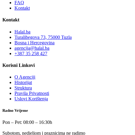
FAQ
Kontakt
Kontakt
Halal.ba
Turalibegova 73, 75000 Tuzla
Bosna i Hercegovina
agencija@halal.ba
+387 35 258 427
Korisni Linkovi
O Agenciji
Historijat
Struktura
Pravila Privatnosti
Uslovi Korištenja
Radno Vrijeme
Pon – Pet: 08:00 – 16:30h
Subotom, nedjeljom i praznicima ne radimo