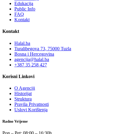
Edukacija
Public Info
FAQ
Kontakt
Kontakt
Halal.ba
Turalibegova 73, 75000 Tuzla
Bosna i Hercegovina
agencija@halal.ba
+387 35 258 427
Korisni Linkovi
O Agenciji
Historijat
Struktura
Pravila Privatnosti
Uslovi Korištenja
Radno Vrijeme
Pon – Pet: 08:00 – 16:30h