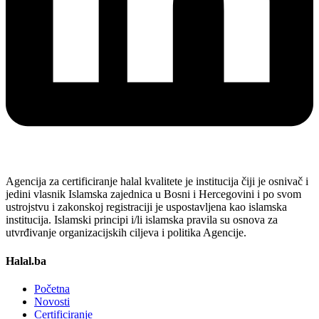
Agencija za certificiranje halal kvalitete je institucija čiji je osnivač i
jedini vlasnik Islamska zajednica u Bosni i Hercegovini i po svom
ustrojstvu i zakonskoj registraciji je uspostavljena kao islamska
institucija. Islamski principi i/li islamska pravila su osnova za
utvrđivanje organizacijskih ciljeva i politika Agencije.
Halal.ba
Početna
Novosti
Certificiranje