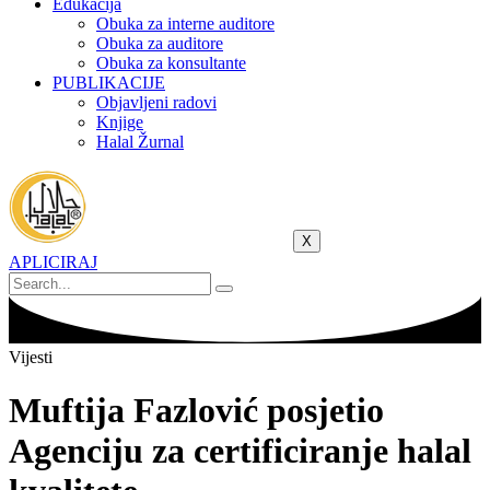
Edukacija
Obuka za interne auditore
Obuka za auditore
Obuka za konsultante
PUBLIKACIJE
Objavljeni radovi
Knjige
Halal Žurnal
X
APLICIRAJ
Vijesti
Muftija Fazlović posjetio
Agenciju za certificiranje halal