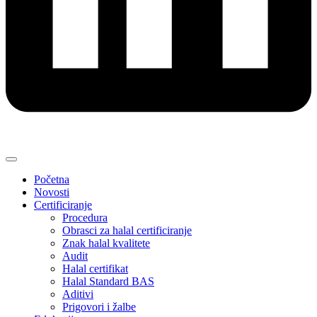
Početna
Novosti
Certificiranje
Procedura
Obrasci za halal certificiranje
Znak halal kvalitete
Audit
Halal certifikat
Halal Standard BAS
Aditivi
Prigovori i žalbe