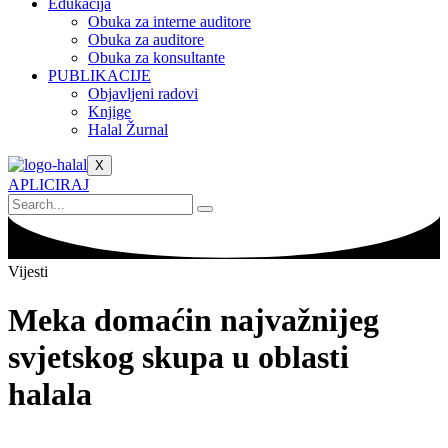
Edukacija
Obuka za interne auditore
Obuka za auditore
Obuka za konsultante
PUBLIKACIJE
Objavljeni radovi
Knjige
Halal Žurnal
X
APLICIRAJ
Vijesti
Meka domaćin najvažnijeg
svjetskog skupa u oblasti
halala