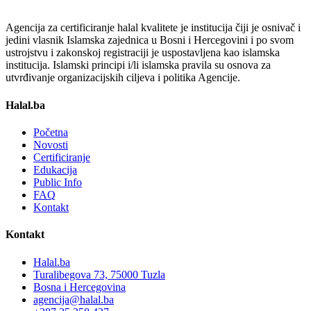
Agencija za certificiranje halal kvalitete je institucija čiji je osnivač i
jedini vlasnik Islamska zajednica u Bosni i Hercegovini i po svom
ustrojstvu i zakonskoj registraciji je uspostavljena kao islamska
institucija. Islamski principi i/li islamska pravila su osnova za
utvrđivanje organizacijskih ciljeva i politika Agencije.
Halal.ba
Početna
Novosti
Certificiranje
Edukacija
Public Info
FAQ
Kontakt
Kontakt
Halal.ba
Turalibegova 73, 75000 Tuzla
Bosna i Hercegovina
agencija@halal.ba