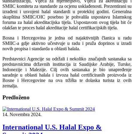
standardizaciju, Vijeća za mjeriteljstvo, Vijeća za akreditaciju i
SMIIC komiteta za standarde za ocjenu usklađenosti. Prezentirani su
izrađeni i usvojeni halal standardi u protekloj godini. Generalna
skupština SMIIC/OIC posebno je pohvalila uspostavu Islamskog
foruma za halal akreditacijska tijela. Uspostavom ovog tijela bit će
olakšan te proces halal akreditacije halal certifikacijskih tijela.
Bosna i Hercegovina je jedna od najaktivnijih članica u radu
SMIIC-a gdje aktivno učestvuje u radu i pruža doprinos u izradi
novih propisa i standarda u oblasti halala.
Predstavnici Agencije su održali i nekoliko značajnih sastanaka sa
predstavnicima državnih institucija iz Saudijske Arabije, Turske,
Indonezije i Malezije. Cilj ovih sastanaka je bio unapređenje
saradnje u oblasti halala i izvoza halal certificiranih proizvoda iz
Bosne i Hercegovine na ova tržišta te dolaska turista iz ovih
zemalja.
Predloženo
14. Novembra 2024.
International U.S. Halal Expo &