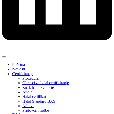
Početna
Novosti
Certificiranje
Procedura
Obrasci za halal certificiranje
Znak halal kvalitete
Audit
Halal certifikat
Halal Standard BAS
Aditivi
Prigovori i žalbe