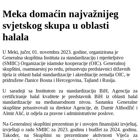
Meka domaćin najvažnijeg
svjetskog skupa u oblasti
halala
U Meki, jučer, 01. novembra 2023. godine, organizirana je
Generalna skupština Instituta za standardizaciju i mjeriteljstvo
(SMIIC) Organizacije islamske kooperacije (OIC). Generalnoj
skupštini, osamnaestoj po redu, prisustvuju predstavnici državnih
tijela iz oblasti halal standardizacije i akreditacije zemalja OIC, te
pridružene članice Bosna i Hercegovina, Tajland i Rusija.
U saradnji sa Institutom za standardizaciju BiH, Agencija za
certificiranje halal kvalitete je predstavnik BiH iz oblasti halal
standardizacije na međunarodnom nivou. Sastanku Generalne
skupštine prisustvovali su direktor Agencije, dr. Damir Alihodžić i
Almir Alić, iz odjela za pravne i administrativne poslove.
Na Generalnoj skupštini prezentiran je i usvojen finansijski izvještaj,
izvještaji o radu SMIIC za 2023. godinu i budžet za 2024. godinu.
Također, na Skupštini su prezentirane aktivnosti Vijeća za