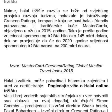
tržištu
Naime, halal tržište razvija se brže od svjetskog
prosjeka razvoja turizma, pokazalo je istraživanje
CrescentRatinga, kompanije koja se bavi halal- friendly
putovanjima, i kartičarske kuće MasterCarda,
objavljeno u ožujku 2015. godine. Tako je prošle godine
vrijednost spomenutog tržišta bilo oko 145 mlrd dolara,
dok se procjenjuje da će do 2020. godine vrijednost
spomenutog tržišta narasti na 200 mlrd dolara.
Izvor: MasterCard-CrescentRating Global Muslim
Travel Index 2015
Halal kvalitetu može potvrđivati Islamska zajednica i
ured za certificiranje.
Pogledajte više o Halal online
tržištu
Veliki broj vodećih svjetskih stručnjaka su već potvrdili
svoj dolazak na ovaj događaj, uključujući Simon
Coombs – predsjednik i izvršni direktor Shaza hotela,
Fazal Bahardeen – izvršni direktor Crescent Rating-a i