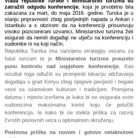
Vlada republike Turske i Ministarstvo turizma su
zatražili odgodu konferencije
, koja je prvobitno bila
zakazana za mart, do maja 2016. godine. Turska je u
stanju pripravnosti zbog posljednjih napada u Ankari i
Istanbulu a s obzirom da na konferenciji prisustvuju
visoko pozicionirani uzvanici, Ministarstvo turizma želi
osigurati da nemili događaji ne utječu na konferenciju i
sudionike ni na koji način.
Republika Turska ima razvijenu strategiju vezanu za
halal turizam te je
Ministarstvo turizma preuzelo
punu kontrolu nad uspjehom konferencije
. Kao
rezultat toga odlučili su promjeniti lokaciju održavanja
događaja u grad Konyu zbog njegove povijesti i bogate
veze sa islamskom kulturom i tradicijom. Promjena
datuma i mjesta izvršena je kako bi se osigurala svim
sudionicima maksimalna korist koju će polučiti
konferencija, te kako bi se stekla prilika za razvoj
čvrstih poslovnih veza u optimalnom okruženju.
Poslovna prilika na novom i gotovo netaknutom