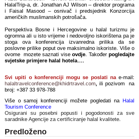
HalalTrip-a, dr. Jonathan AJ Wilson – direktor programa
i Faisal Masood – osnivač i predsjednik Konzorcija
američkih muslimanskih potrošača.
Perspektiva Bosne i Hercegovine u halal turizmu je
ogromna ali u isto vrijeme i nedovoljno iskorištena pa je
stoga ova konferencija izvanredna prilika da se
poslovne prilike poput ove maksimalno iskoriste. Više o
ovome mozete saznati vise
ovdje
.
Također
pogledajte
svjetske primjere halal hotela….
Svi upiti o konferenciji mogu se poslati na
e-mail:
halaltravelconference@khidrtravel.com
,
ili pozivom na
broj: +387 33 978-788
Više o samoj konferenciji možete pogledati na
Halal
Tourism Conference
Osigurani su posebni popusti i pogodonosti za sve
saradnike Agencije za certificiranje halal kvalitete.
Predloženo