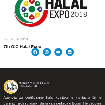
22. JULA 2024.
7th OIC Halal Expo
Agencija za certificiranje halal kvalitete je institucija čiji je
osnivač i jedini vlasnik Islamska zajednica u Bosni i Hercegovini