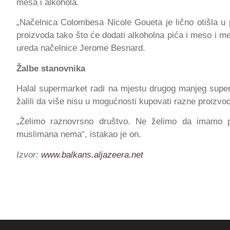
mesa i alkohola.
„Načelnica Colombesa Nicole Goueta je lično otišla u 
proizvoda tako što će dodati alkoholna pića i meso i me
ureda načelnice Jerome Besnard.
Žalbe stanovnika
Halal supermarket radi na mjestu drugog manjeg supe
žalili da više nisu u mogućnosti kupovati razne proizvod
„Želimo raznovrsno društvo. Ne želimo da imamo p
muslimana nema“, istakao je on.
Izvor:
www.balkans.aljazeera.net