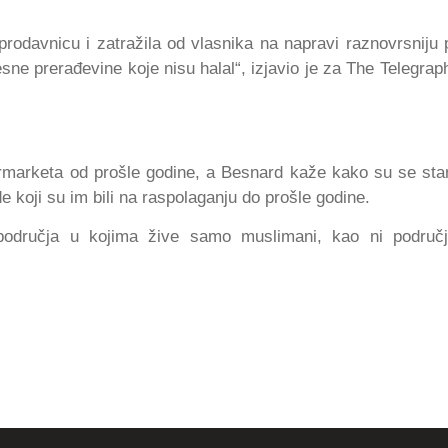
prodavnicu i zatražila od vlasnika na napravi raznovrsniju
sne prerađevine koje nisu halal“, izjavio je za The Telegraph
rmarketa od prošle godine, a Besnard kaže kako su se sta
e koji su im bili na raspolaganju do prošle godine.
odručja u kojima žive samo muslimani, kao ni područj