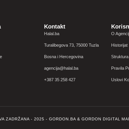
a
Kontakt
Korisn
Halal.ba
O Agencij
Turalibegova 73, 75000 Tuzla
Historijat
je
Bosna i Hercegovina
Struktura
agencija@halal.ba
Pravila Pr
+387 35 258 427
Uslovi Ko
VA ZADRŽANA - 2025 -
GORDON.BA
&
GORDON DIGITAL MA