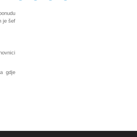
 ponudu
 je šef
novnici
a gdje