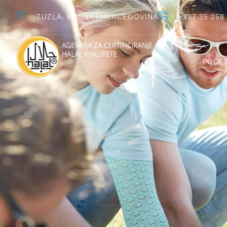
TUZLA, BOSNA I HERCEGOVINA
+387 35 258
POČE