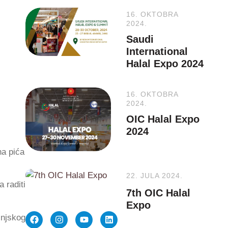
16. OKTOBRA
2024.
Saudi
International
Halal Expo 2024
16. OKTOBRA
2024.
OIC Halal Expo
2024
na pića
22. JULA 2024.
 raditi
7th OIC Halal
Expo
injskog