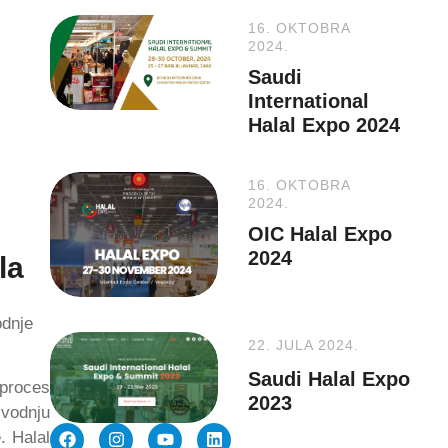
16. OKTOBRA
2024.
Saudi
International
Halal Expo 2024
16. OKTOBRA
2024.
OIC Halal Expo
2024
la
dnje
22. JULA 2024.
Saudi Halal Expo
 proces
2023
zvodnju
. Halal