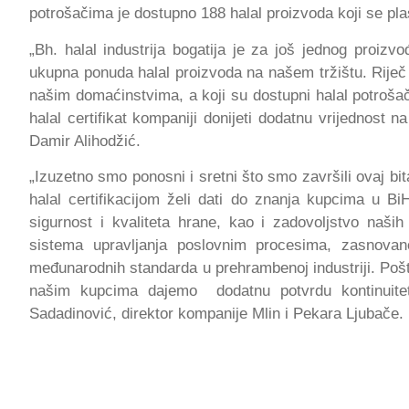
potrošačima je dostupno 188 halal proizvoda koji se pla
„Bh. halal industrija bogatija je za još jednog proiz
ukupna ponuda halal proizvoda na našem tržištu. Riječ
našim domaćinstvima, a koji su dostupni halal potroša
halal certifikat kompaniji donijeti dodatnu vrijednost n
Damir Alihodžić.
„Izuzetno smo ponosni i sretni što smo završili ovaj bi
halal certifikacijom želi dati do znanja kupcima u Bi
sigurnost i kvaliteta hrane, kao i zadovoljstvo naš
sistema upravljanja poslovnim procesima, zasnovano
međunarodnih standarda u prehrambenoj industriji. 
našim kupcima dajemo dodatnu potvrdu kontinuiteta
Sadadinović, direktor kompanije Mlin i Pekara Ljubače.