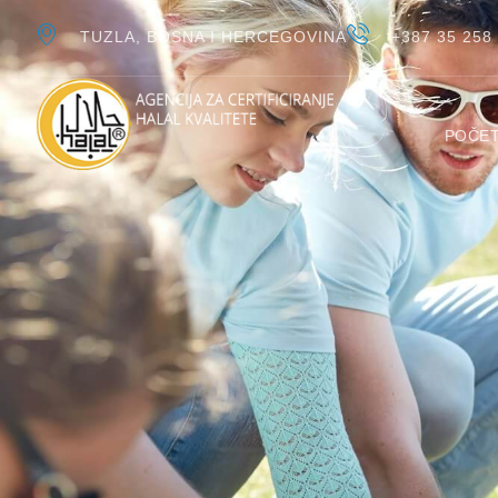
TUZLA, BOSNA I HERCEGOVINA
+387 35 258
POČE