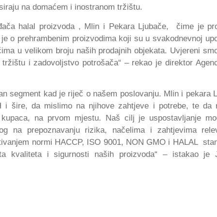
siraju na domaćem i inostranom tržištu.
vođača halal proizvoda , Mlin i Pekara Ljubače, čime je pr
 je o prehrambenim proizvodima koji su u svakodnevnoj upo
čima u velikom broju naših prodajnih objekata. Uvjereni sm
a tržištu i zadovoljstvo potrošača“ – rekao je direktor Agenci
tan segment kad je riječ o našem poslovanju. Mlin i pekara 
H i šire, da mislimo na njihove zahtjeve i potrebe, te da
ih kupaca, na prvom mjestu. Naš cilj je uspostavljanje m
g na prepoznavanju rizika, načelima i zahtjevima rele
Poštivanjem normi HACCP, ISO 9001, NON GMO i HALAL sta
 kvaliteta i sigurnosti naših proizvoda“ – istakao je 