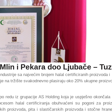
 Mlin i Pekara doo Ljubače – Tuz
dustrije sa najvećim brojem halal certificiranih proizvoda i
oje na tržište svakodnevno plasiraju oko
20%
ukupne proizvo
po redu iz grupacije AS Holding koja je uspješno okončala
rocesom halal certificiranja obuhvaćeni su pogoni za proi
ih proizvoda, pita i slastičarskih proizvoda i stočne hrane