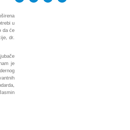
oširena
trebi u
o da će
je, dr.
Ljubače
 nam je
odernog
vantnih
ndarda,
Jasmin