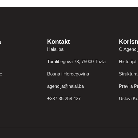
a
Kontakt
Korisn
Halal.ba
O Agencij
Turalibegova 73, 75000 Tuzla
Historijat
je
Bosna i Hercegovina
Struktura
agencija@halal.ba
Pravila Pr
+387 35 258 427
Uslovi Ko