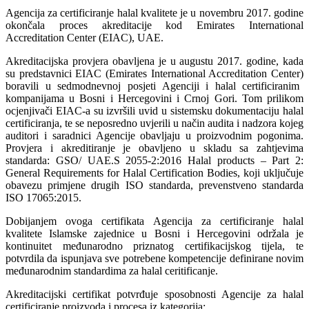
Agencija za certificiranje halal kvalitete je u novembru 2017. godine
okončala proces akreditacije kod Emirates International
Accreditation Center (EIAC), UAE.
Akreditacijska provjera obavljena je u augustu 2017. godine, kada
su predstavnici EIAC (
Emirates International Accreditation Center)
boravili u sedmodnevnoj posjeti Agenciji i halal certificiranim
kompanijama u Bosni i Hercegovini i Crnoj Gori. Tom prilikom
ocjenjivači EIAC-a su izvršili uvid u sistemsku dokumentaciju halal
certificiranja, te se neposredno uvjerili u način audita i nadzora kojeg
auditori i saradnici Agencije obavljaju u proizvodnim pogonima.
Provjera i akreditiranje je obavljeno u skladu sa zahtjevima
standarda:
GSO/ UAE.S 2055-2:2016
Halal products – Part 2:
General Requirements for Halal Certification Bodies, koji uključuje
obavezu primjene drugih ISO standarda, prevenstveno standarda
ISO 17065:2015.
Dobijanjem ovoga certifikata Agencija za certificiranje halal
kvalitete Islamske zajednice u Bosni i Hercegovini održala je
kontinuitet međunarodno priznatog certifikacijskog tijela, te
potvrdila da ispunjava sve potrebene kompetencije definirane novim
međunarodnim standardima za halal ceritificanje.
Akreditacijski certifikat potvrđuje sposobnosti Agencije za halal
certificiranje proizvoda i procesa iz kategorija: