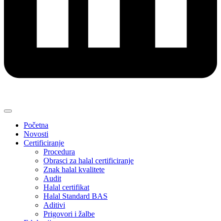
Početna
Novosti
Certificiranje
Procedura
Obrasci za halal certificiranje
Znak halal kvalitete
Audit
Halal certifikat
Halal Standard BAS
Aditivi
Prigovori i žalbe