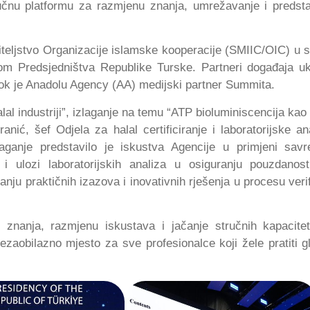
jučnu platformu za razmjenu znanja, umrežavanje i predsta
eriteljstvo Organizacije islamske kooperacije (SMIIC/OIC) u s
om Predsjedništva Republike Turske. Partneri događaja uk
 dok je Anadolu Agency (AA) medijski partner Summita.
alal industriji”, izlaganje na temu “ATP bioluminiscencija kao
ranić, šef Odjela za halal certificiranje i laboratorijske an
izlaganje predstavilo je iskustva Agencije u primjeni sav
a i ulozi laboratorijskih analiza u osiguranju pouzdanost
anju praktičnih izazova i inovativnih rješenja u procesu verif
je znanja, razmjenu iskustava i jačanje stručnih kapacite
ezaobilazno mjesto za sve profesionalce koji žele pratiti g