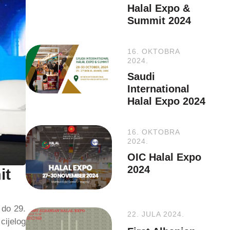
Halal Expo &
Summit 2024
16. OKTOBRA
2024.
Saudi
International
Halal Expo 2024
16. OKTOBRA
2024.
OIC Halal Expo
2024
it
 do 29.
22. JULA 2024.
cijelog