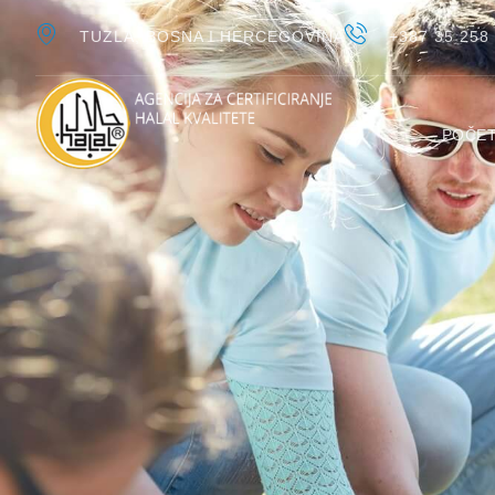
TUZLA, BOSNA I HERCEGOVINA
+387 35 258
POČE