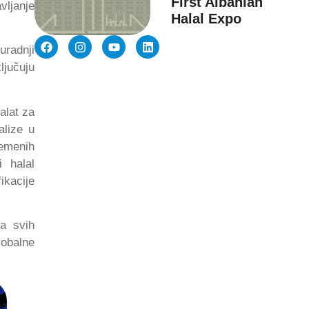
First Albanian
vljanje
Halal Expo
uradnji
ljučuju
 alat za
alize u
remenih
i halal
ikacije
ta svih
lobalne