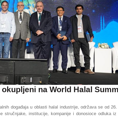
je okupljeni na World Halal Summ
lnih događaja u oblasti halal industrije, održava se od 26.
 stručnjake, institucije, kompanije i donosioce odluka iz 