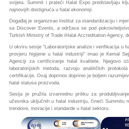
svijeta. Summit i prateći Halal Expo predstavljaju kl
najnovijih dostignuća u halal ekonomiji.
Događaj je organizirao Institut za standardizaciju i mj
sa Discover Events, a održava se pod pokroviteljstv
Turkish Ministry of Trade iHalal Accreditation Agency,
U okviru sesije “Laboratorijske analize i verifikacija u h
provjeru higijene u halal industriji” imao je Kemal Sej
Agenciji za certificiranje halal kvalitete. Njegovo 
laboratorijskih metoda, razvoju analitičkih protokol
certifikacije. Ovaj doprinos doprinio je boljem razumijev
halal statusa proizvoda.
Sesija je pružila izvanrednu priliku za produbljivan
učesnika uključnih u halal industriju, čineći Summitu n
trendove, inovacije i standarde u halal sektoru.