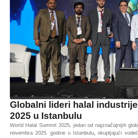
Globalni lideri halal industri
2025 u Istanbulu
World Halal Summit 2025, jedan od najznačajnijih globa
novembra 2025. godine u Istanbulu
,
okupljajući vodeće