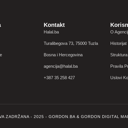
a
Kontakt
Korisn
Halal.ba
O Agencij
Turalibegova 73, 75000 Tuzla
Historijat
je
Bosna i Hercegovina
Struktura
agencija@halal.ba
Pravila Pr
+387 35 258 427
Uslovi Ko
VA ZADRŽANA - 2025 -
GORDON.BA
&
GORDON DIGITAL MA