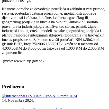
proizvoda i usluga.
Kaznene odredbe za dovođenje potrošača u zabludu u vezi prirode,
sastava, postupka i datuma proizvodnje, mogućnosti upotrebe
djelotvornosti i efekata, količine, kvaliteta trgovačkog ili
geografskog porijekla ili uticaja na okolinu, autorskih i srodnih
prava, prava industrijskog vlasništva kao što su: patenti, žigovi,
industrijski oblici, crteži i modeli, oznake geografskog porijekla i
planovi rasporeda integriranih sklopova (topografija), te trgovačkih
imena, propisane su Zakonom o zašti potrošača BiH („Službeni
glasnik BiH“, broj: 25/2006 i 88/2015) i kreću se u rasponu od
4.000,00KM do 8.000,00 za trgovca i od 1.000 KM do 2.000 KM
za pravno lice.
(izvor: www.fuzip.gov.ba)
Predloženo
14. Novembra 2024.