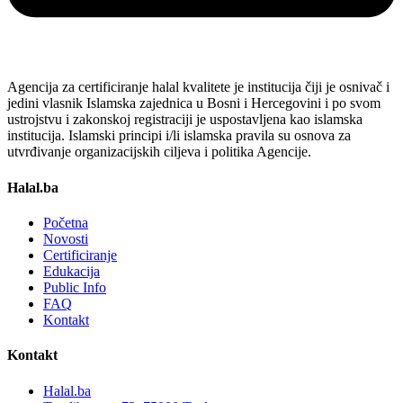
Agencija za certificiranje halal kvalitete je institucija čiji je osnivač i
jedini vlasnik Islamska zajednica u Bosni i Hercegovini i po svom
ustrojstvu i zakonskoj registraciji je uspostavljena kao islamska
institucija. Islamski principi i/li islamska pravila su osnova za
utvrđivanje organizacijskih ciljeva i politika Agencije.
Halal.ba
Početna
Novosti
Certificiranje
Edukacija
Public Info
FAQ
Kontakt
Kontakt
Halal.ba