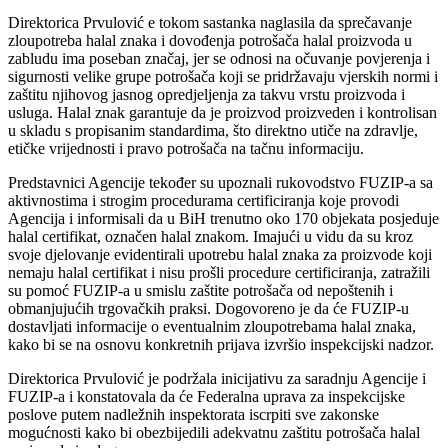
Direktorica Prvulović e tokom sastanka naglasila da sprečavanje
zloupotreba halal znaka i dovođenja potrošača halal proizvoda u
zabludu ima poseban značaj, jer se odnosi na očuvanje povjerenja i
sigurnosti velike grupe potrošača koji se pridržavaju vjerskih normi i
zaštitu njihovog jasnog opredjeljenja za takvu vrstu proizvoda i
usluga. Halal znak garantuje da je proizvod proizveden i kontrolisan
u skladu s propisanim standardima, što direktno utiče na zdravlje,
etičke vrijednosti i pravo potrošača na tačnu informaciju.
Predstavnici Agencije tekođer su upoznali rukovodstvo FUZIP-a sa
aktivnostima i strogim procedurama certificiranja koje provodi
Agencija i informisali da u BiH trenutno oko 170 objekata posjeduje
halal certifikat, označen halal znakom. Imajući u vidu da su kroz
svoje djelovanje evidentirali upotrebu halal znaka za proizvode koji
nemaju halal certifikat i nisu prošli procedure certificiranja, zatražili
su pomoć FUZIP-a u smislu zaštite potrošača od nepoštenih i
obmanjujućih trgovačkih praksi. Dogovoreno je da će FUZIP-u
dostavljati informacije o eventualnim zloupotrebama halal znaka,
kako bi se na osnovu konkretnih prijava izvršio inspekcijski nadzor.
Direktorica Prvulović je podržala inicijativu za saradnju Agencije i
FUZIP-a i konstatovala da će Federalna uprava za inspekcijske
poslove putem nadležnih inspektorata iscrpiti sve zakonske
mogućnosti kako bi obezbijedili adekvatnu zaštitu potrošača halal