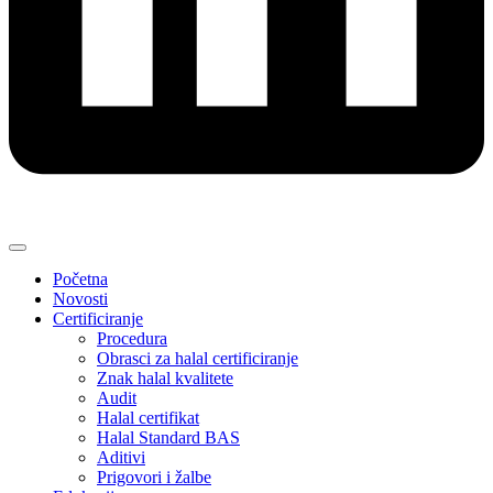
Početna
Novosti
Certificiranje
Procedura
Obrasci za halal certificiranje
Znak halal kvalitete
Audit
Halal certifikat
Halal Standard BAS
Aditivi
Prigovori i žalbe