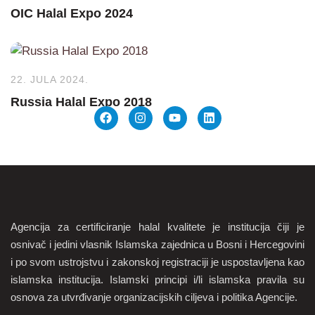
OIC Halal Expo 2024
22. JULA 2024.
Russia Halal Expo 2018
Agencija za certificiranje halal kvalitete je institucija čiji je
osnivač i jedini vlasnik Islamska zajednica u Bosni i Hercegovini
i po svom ustrojstvu i zakonskoj registraciji je uspostavljena kao
islamska institucija. Islamski principi i/li islamska pravila su
osnova za utvrđivanje organizacijskih ciljeva i politika Agencije.