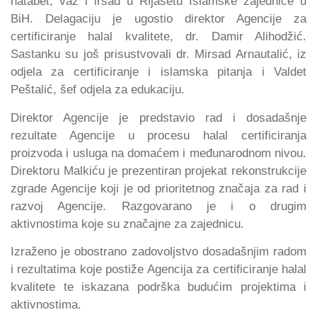
hatabet, vaz i iršad u Rijasetu Islamske zajednice u
BiH. Delagaciju je ugostio direktor Agencije za
certificiranje halal kvalitete, dr. Damir Alihodžić.
Sastanku su još prisustvovali dr. Mirsad Arnautalić, iz
odjela za certificiranje i islamska pitanja i Valdet
Peštalić, šef odjela za edukaciju.
Direktor Agencije je predstavio rad i dosadašnje
rezultate Agencije u procesu halal certificiranja
proizvoda i usluga na domaćem i međunarodnom nivou.
Direktoru Malkiću je prezentiran projekat rekonstrukcije
zgrade Agencije koji je od prioritetnog značaja za rad i
razvoj Agencije. Razgovarano je i o drugim
aktivnostima koje su značajne za zajednicu.
Izraženo je obostrano zadovoljstvo dosadašnjim radom
i rezultatima koje postiže Agencija za certificiranje halal
kvalitete te iskazana podrška budućim projektima i
aktivnostima.