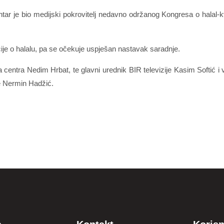
ar je bio medijski pokrovitelj nedavno održanog Kongresa o halal-kv
ije o halalu, pa se očekuje uspješan nastavak saradnje.
entra Nedim Hrbat, te glavni urednik BIR televizije Kasim Softić i v
te Nermin Hadžić.