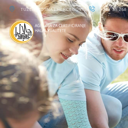
TUZLA, BOSNA I HERCEGOVINA
+387 35 258
POČE