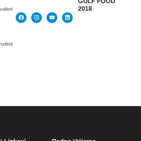
GULF FOOD
2018
aliteti
oditelj