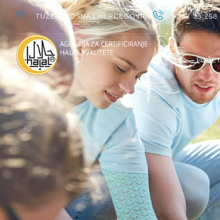
TUZLA, BOSNA I HERCEGOVINA
+387 35 258
POČE