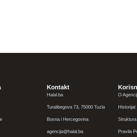
a
Kontakt
Korisn
Halal.ba
O Agencij
Turalibegova 73, 75000 Tuzla
Historijat
je
Bosna i Hercegovina
Struktura
agencija@halal.ba
Pravila Pr