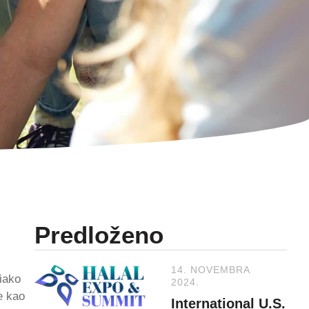
Predloženo
14. NOVEMBRA
iako
2024.
e kao
International U.S.