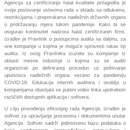
Agencija za certificiranje halal kvalitete prilagodila je
svoje poslovanje uslovima rada u skladu sa odlukama,
restrikcijama i preporukama nadležnih državnih organa
o pridržavanju mjera tokom pandemije. Kako bi se
osigurao kontinuitet nadzora halal certificiranih firmi,
izrađen je Pravilnik o postupcima audita na daljinu, za
one kompanije u kojima je moguće sprovesti takav tip
audita. Iz ovog Pravilnika izuzete su kompanije iz
oblasti mesne industrije u kojima su se auditi
organizirali po definiranoj proceduri uz poštivanje
uputstava nadležnih organa vezano za pandemiju
COVID-19. Edukacija internih auditora i osoblja u
kompanijama obavljala se putem video linka upotrebom
različitih dostupnih aplikacija i softvera.
U cilju provođenja efiksnijeg rada Agencije, izrađen je
softver za upravljanje procesima i dokumentima unutar
Agencije. Softver sadrži jedinstvenu bazu podataka o