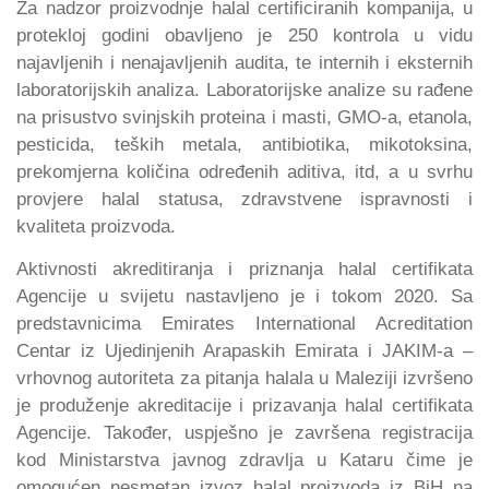
Za nadzor proizvodnje halal certificiranih kompanija, u
protekloj godini obavljeno je 250 kontrola u vidu
najavljenih i nenajavljenih audita, te internih i eksternih
laboratorijskih analiza. Laboratorijske analize su rađene
na prisustvo svinjskih proteina i masti, GMO-a, etanola,
pesticida, teških metala, antibiotika, mikotoksina,
prekomjerna količina određenih aditiva, itd, a u svrhu
provjere halal statusa, zdravstvene ispravnosti i
kvaliteta proizvoda.
Aktivnosti akreditiranja i priznanja halal certifikata
Agencije u svijetu nastavljeno je i tokom 2020. Sa
predstavnicima Emirates International Acreditation
Centar iz Ujedinjenih Arapaskih Emirata i JAKIM-a –
vrhovnog autoriteta za pitanja halala u Maleziji izvršeno
je produženje akreditacije i prizavanja halal certifikata
Agencije. Također, uspješno je završena registracija
kod Ministarstva javnog zdravlja u Kataru čime je
omogućen nesmetan izvoz halal proizvoda iz BiH na