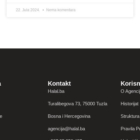
22. Jula 2024.
Nema komentara
a
Kontakt
Korisn
Halal.ba
O Agencij
Turalibegova 73, 75000 Tuzla
Historijat
je
Bosna i Hercegovina
Struktura
agencija@halal.ba
Pravila Pr