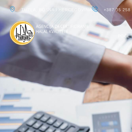
TUZLA, BOSNA I HERCEGOVINA
+387 35 258
POČE