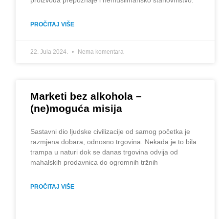
proizvoda prepoznaje i nemuslimansko stanovništvo.
PROČITAJ VIŠE
22. Jula 2024.
Nema komentara
Marketi bez alkohola –
(ne)moguća misija
Sastavni dio ljudske civilizacije od samog početka je
razmjena dobara, odnosno trgovina. Nekada je to bila
trampa u naturi dok se danas trgovina odvija od
mahalskih prodavnica do ogromnih tržnih
PROČITAJ VIŠE