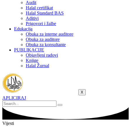
Audit
Halal certifikat
Halal Standard BAS
Aditivi
Prigovori i žalbe
Edukacija
Obuka za interne auditore
Obuka za auditore
Obuka za konsultante
PUBLIKACIJE
Objavljeni radovi
Knjige
Halal Žurnal
X
APLICIRAJ
Vijesti