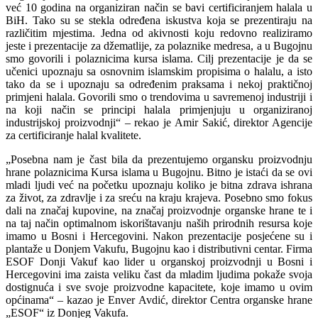
već 10 godina na organiziran način se bavi certificiranjem halala u
BiH. Tako su se stekla određena iskustva koja se prezentiraju na
različitim mjestima. Jedna od akivnosti koju redovno realiziramo
jeste i prezentacije za džematlije, za polaznike medresa, a u Bugojnu
smo govorili i polaznicima kursa islama. Cilj prezentacije je da se
učenici upoznaju sa osnovnim islamskim propisima o halalu, a isto
tako da se i upoznaju sa određenim praksama i nekoj praktičnoj
primjeni halala. Govorili smo o trendovima u savremenoj industriji i
na koji način se principi halala primjenjuju u organiziranoj
industrijskoj proizvodnji“ – rekao je Amir Sakić, direktor Agencije
za certificiranje halal kvalitete.
„Posebna nam je čast bila da prezentujemo organsku proizvodnju
hrane polaznicima Kursa islama u Bugojnu. Bitno je istaći da se ovi
mladi ljudi već na početku upoznaju koliko je bitna zdrava ishrana
za život, za zdravlje i za sreću na kraju krajeva. Posebno smo fokus
dali na značaj kupovine, na značaj proizvodnje organske hrane te i
na taj način optimalnom iskorištavanju naših prirodnih resursa koje
imamo u Bosni i Hercegovini. Nakon prezentacije posjećene su i
plantaže u Donjem Vakufu, Bugojnu kao i distributivni centar. Firma
ESOF Donji Vakuf kao lider u organskoj proizvodnji u Bosni i
Hercegovini ima zaista veliku čast da mladim ljudima pokaže svoja
dostignuća i sve svoje proizvodne kapacitete, koje imamo u ovim
općinama“ – kazao je Enver Avdić, direktor Centra organske hrane
„ESOF“ iz Donjeg Vakufa.