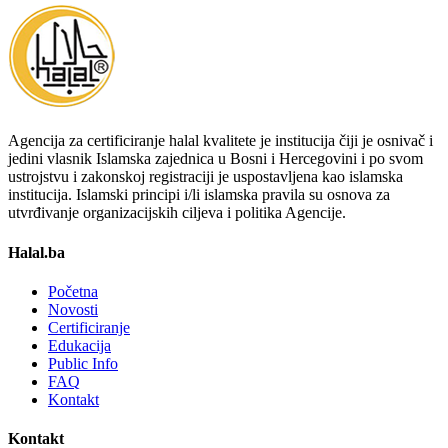
Agencija za certificiranje halal kvalitete je institucija čiji je osnivač i
jedini vlasnik Islamska zajednica u Bosni i Hercegovini i po svom
ustrojstvu i zakonskoj registraciji je uspostavljena kao islamska
institucija. Islamski principi i/li islamska pravila su osnova za
utvrđivanje organizacijskih ciljeva i politika Agencije.
Halal.ba
Početna
Novosti
Certificiranje
Edukacija
Public Info
FAQ
Kontakt
Kontakt