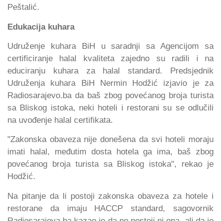
Peštalić.
Edukacija kuhara
Udruženje kuhara BiH u saradnji sa Agencijom sa
certificiranje halal kvaliteta zajedno su radili i na
educiranju kuhara za halal standard. Predsjednik
Udruženja kuhara BiH Nermin Hodžić izjavio je za
Radiosarajevo.ba da baš zbog povećanog broja turista
sa Bliskog istoka, neki hoteli i restorani su se odlučili
na uvođenje halal certifikata.
"Zakonska obaveza nije donešena da svi hoteli moraju
imati halal, međutim dosta hotela ga ima, baš zbog
povećanog broja turista sa Bliskog istoka", rekao je
Hodžić.
Na pitanje da li postoji zakonska obaveza za hotele i
restorane da imaju HACCP standard, sagovornik
Radiosarajeva.ba kazao je da ne postoji ni ona, ali da je