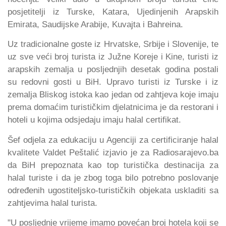
posjetitelji iz Turske, Katara, Ujedinjenih Arapskih
Emirata, Saudijske Arabije, Kuvajta i Bahreina.
Uz tradicionalne goste iz Hrvatske, Srbije i Slovenije, te
uz sve veći broj turista iz Južne Koreje i Kine, turisti iz
arapskih zemalja u posljednjih desetak godina postali
su redovni gosti u BiH. Upravo turisti iz Turske i iz
zemalja Bliskog istoka kao jedan od zahtjeva koje imaju
prema domaćim turističkim djelatnicima je da restorani i
hoteli u kojima odsjedaju imaju halal certifikat.
Šef odjela za edukaciju u Agenciji za certificiranje halal
kvalitete Valdet Peštalić izjavio je za Radiosarajevo.ba
da BiH prepoznata kao top turistička destinacija za
halal turiste i da je zbog toga bilo potrebno poslovanje
određenih ugostiteljsko-turističkih objekata uskladiti sa
zahtjevima halal turista.
"U posljednje vrijeme imamo povećan broj hotela koji se