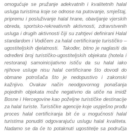
omogućuje se pružanje adekvatnih i kvalitetnih halal
usluga turistima koje se odnose na putovanje, smještaj,
pripremu i posluživanje halal hrane, obavljanje vjerskih
obreda, sportsko-rekreativnih aktivnosti, zdravstvenih
usluga i drugih aktivnosti čiji su zahtjevi definirani Halal
standardom i Vodičem za halal certificiranje turističko –
ugostiteljskih djelatnosti. Također, bitno je naglasiti da
određeni broj turističko-ugostiteljskih objekata (hotela i
restorana) samoinicijativno ističu da su halal iako
njihove usluge nisu halal certificirane što dovodi do
obmane potrošača što je nedopustivo i zakonski
kažnjivo. Ovakav način neodgovornog ponašanja
pojednih objekata može negativno da utiče na imidž
Bosne i Hercegovine kao poželjne turističke destinacije
za halal turiste. Turističke agencije koje uspješno prođu
proces halal certificiranja bit će u mogućnosti halal
turistima ponuditi odgovarajuću uslugu halal kvaliteta.
Nadamo se da će to potaknuti ugostitelje sa područja