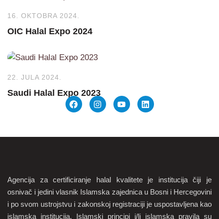
16. OKTOBRA 2024.
OIC Halal Expo 2024
22. JULA 2024.
Saudi Halal Expo 2023
Agencija za certificiranje halal kvalitete je institucija čiji je
osnivač i jedini vlasnik Islamska zajednica u Bosni i Hercegovini
i po svom ustrojstvu i zakonskoj registraciji je uspostavljena kao
islamska institucija. Islamski principi i/li islamska pravila su