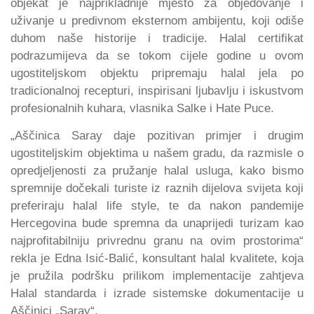
objekat je najprikladnije mjesto za objedovanje i
uživanje u predivnom eksternom ambijentu, koji odiše
duhom naše historije i tradicije. Halal certifikat
podrazumijeva da se tokom cijele godine u ovom
ugostiteljskom objektu pripremaju halal jela po
tradicionalnoj recepturi, inspirisani ljubavlju i iskustvom
profesionalnih kuhara, vlasnika Salke i Hate Puce.
„Aščinica Saray daje pozitivan primjer i drugim
ugostiteljskim objektima u našem gradu, da razmisle o
opredjeljenosti za pružanje halal usluga, kako bismo
spremnije dočekali turiste iz raznih dijelova svijeta koji
preferiraju halal life style, te da nakon pandemije
Hercegovina bude spremna da unaprijedi turizam kao
najprofitabilniju privrednu granu na ovim prostorima“
rekla je Edna Isić-Balić, konsultant halal kvalitete, koja
je pružila podršku prilikom implementacije zahtjeva
Halal standarda i izrade sistemske dokumentacije u
Aščinici „Saray“.