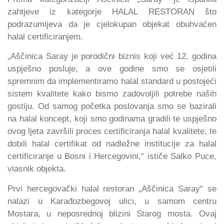
zahtjeve iz kategorje HALAL RESTORAN što
podrazumijeva da je cjelokupan objekat obuhvaćen
halal certificiranjem.
„Aščinica Saray je porodični biznis koji već 12. godina
uspješno posluje, a ove godine smo se osjetili
spremnim da implementiramo halal standard u postojeći
sistem kvalitete kako bismo zadovoljili potrebe naših
gostiju. Od samog početka poslovanja smo se bazirali
na halal koncept, koji smo godinama gradili te uspješno
ovog ljeta završili proces certificiranja halal kvalitete, te
dobili halal certifikat od nadležne institucije za halal
certificiranje u Bosni i Hercegovini,“ ističe Salko Puce,
vlasnik objekta.
Prvi hercegovački halal restoran „Aščinica Saray“ se
nalazi u Karađozbegovoj ulici, u samom centru
Mostara, u neposrednoj blizini Starog mosta. Ovaj